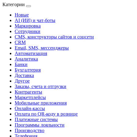
Категории
Новые
AI (ИИ) и чат-боты
Маркировка
Сотрудники
CMS, конструкторы сайтов и соцсети
CRM
Email, SMS, мессенджеры
Автоматизация
Аналитика
Банки
Бухгалтерия
Доставка
Другое
Заказы, счета и отгрузки
Контрагенты
Маркетплейсы
Мобильные приложения
Онлайн-кассы
Оплата по QR-коду в рознице
Платежные системы
Программы лояльности
Производство
Телефония