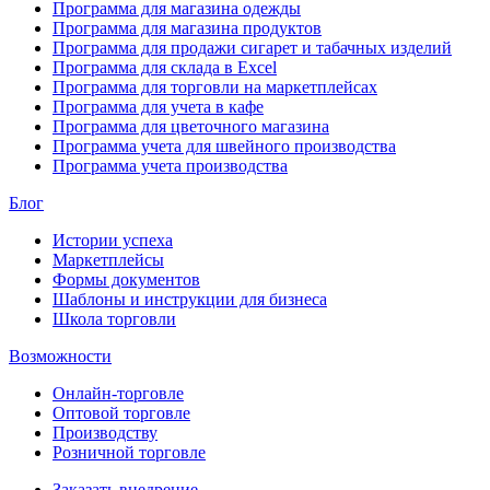
Программа для магазина одежды
Программа для магазина продуктов
Программа для продажи сигарет и табачных изделий
Программа для склада в Excel
Программа для торговли на маркетплейсах
Программа для учета в кафе
Программа для цветочного магазина
Программа учета для швейного производства
Программа учета производства
Блог
Истории успеха
Маркетплейсы
Формы документов
Шаблоны и инструкции для бизнеса
Школа торговли
Возможности
Онлайн-торговле
Оптовой торговле
Производству
Розничной торговле
Заказать внедрение