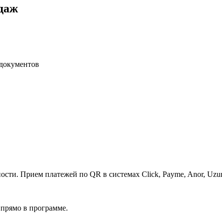
даж
 документов
сти. Прием платежей по QR в системах Click, Payme, Anor, Uzu
 прямо в программе.