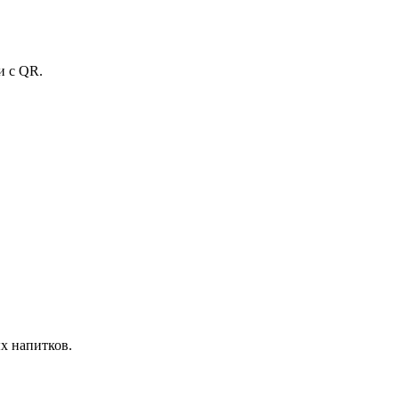
и с QR.
ых напитков.