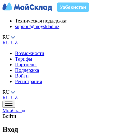
Техническая поддержка:
support@moysklad.uz
RU
RU
UZ
Возможности
Тарифы
Партнеры
Поддержка
Войти
Регистрация
RU
RU
UZ
МойСклад
Войти
Вход