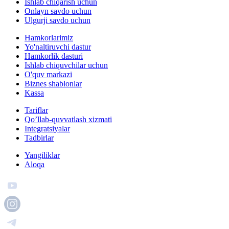
Ishlab chiqarish uchun
Onlayn savdo uchun
Ulgurji savdo uchun
Hamkorlarimiz
Yo'naltiruvchi dastur
Hamkorlik dasturi
Ishlab chiquvchilar uchun
O'quv markazi
Biznes shablonlar
Kassa
Tariflar
Qo’llab-quvvatlash xizmati
Integratsiyalar
Tadbirlar
Yangiliklar
Aloqa