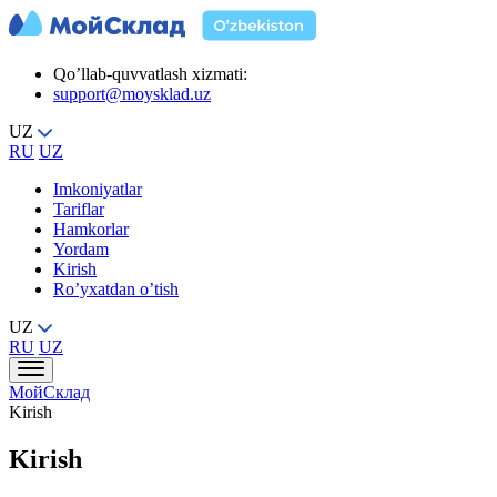
Qo’llab-quvvatlash xizmati:
support@moysklad.uz
UZ
RU
UZ
Imkoniyatlar
Tariflar
Hamkorlar
Yordam
Kirish
Ro’yxatdan o’tish
UZ
RU
UZ
МойСклад
Kirish
Kirish