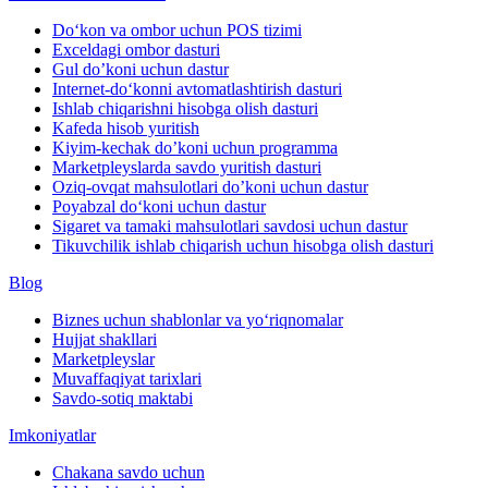
Do‘kon va ombor uchun POS tizimi
Exceldagi ombor dasturi
Gul do’koni uchun dastur
Internet-do‘konni avtomatlashtirish dasturi
Ishlab chiqarishni hisobga olish dasturi
Kafeda hisob yuritish
Kiyim-kechak do’koni uchun programma
Marketpleyslarda savdo yuritish dasturi
Oziq-ovqat mahsulotlari do’koni uchun dastur
Poyabzal do‘koni uchun dastur
Sigaret va tamaki mahsulotlari savdosi uchun dastur
Tikuvchilik ishlab chiqarish uchun hisobga olish dasturi
Blog
Biznes uchun shablonlar va yo‘riqnomalar
Hujjat shakllari
Marketpleyslar
Muvaffaqiyat tarixlari
Savdo-sotiq maktabi
Imkoniyatlar
Chakana savdo uchun