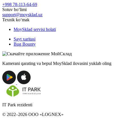
+998 78-113-64-69
Sotuv boʻlimi
support@moysklad.uz
Texnik koʻmak
MoySklad servisi holati
Sayt xaritasi
Bug Bounty
Kamerani qarating va bepul MoySklad ilovasini yuklab oling
IT Park rezidenti
© 2022–2026 ООО «LOGNEX»