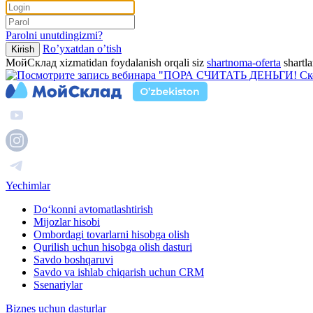
Parolni unutdingizmi?
Ro’yxatdan o’tish
Kirish
МойСклад xizmatidan foydalanish orqali siz
shartnoma-oferta
shartla
Yechimlar
Do‘konni avtomatlashtirish
Mijozlar hisobi
Ombordagi tovarlarni hisobga olish
Qurilish uchun hisobga olish dasturi
Savdo boshqaruvi
Savdo va ishlab chiqarish uchun CRM
Ssenariylar
Biznes uchun dasturlar