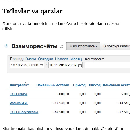
To’lovlar va qarzlar
Xaridorlar va ta’minotchilar bilan o‘zaro hisob-kitoblarni nazorat
qilish
Shartnomalar bajarilishini va hisobvaraqlardagi mablag‘ qoldig‘ini