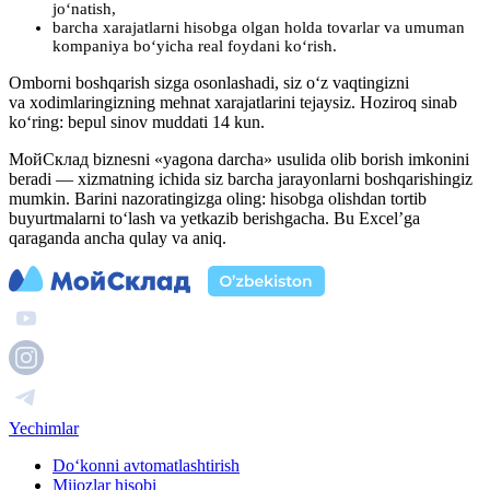
jo‘natish,
barcha xarajatlarni hisobga olgan holda tovarlar va umuman
kompaniya bo‘yicha real foydani ko‘rish.
Omborni boshqarish sizga osonlashadi, siz o‘z vaqtingizni
va xodimlaringizning mehnat xarajatlarini tejaysiz. Hoziroq sinab
ko‘ring: bepul sinov muddati 14 kun.
МойСклад biznesni «yagona darcha» usulida olib borish imkonini
beradi — xizmatning ichida siz barcha jarayonlarni boshqarishingiz
mumkin. Barini nazoratingizga oling: hisobga olishdan tortib
buyurtmalarni to‘lash va yetkazib berishgacha. Bu Excel’ga
qaraganda ancha qulay va aniq.
Yechimlar
Do‘konni avtomatlashtirish
Mijozlar hisobi