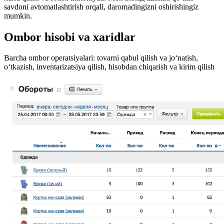
savdoni avtomatlashtirish orqali, daromadingizni oshirishingiz
mumkin.
Ombor hisobi va xaridlar
Barcha ombor operatsiyalari: tovarni qabul qilish va jo‘natish,
o‘tkazish, inventarizatsiya qilish, hisobdan chiqarish va kirim qilish