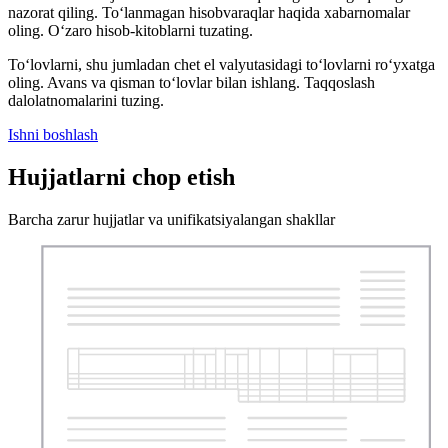
nazorat qiling. To‘lanmagan hisobvaraqlar haqida xabarnomalar
oling. O‘zaro hisob-kitoblarni tuzating.
To‘lovlarni, shu jumladan chet el valyutasidagi to‘lovlarni ro‘yxatga
oling. Avans va qisman to‘lovlar bilan ishlang. Taqqoslash
dalolatnomalarini tuzing.
Ishni boshlash
Hujjatlarni chop etish
Barcha zarur hujjatlar va unifikatsiyalangan shakllar