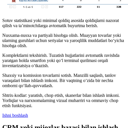
Sotuv statistikasi yoki minimal qoldiq asosida qoldiqlarni nazorat
qilish va ta’minotchilarga avtomatik buyurtma berish.
Nusxama-nusxa va partiyali hisobga olish. Muayyan tovarlar yoki
ularning guruhlari uchun seriyalar va yaroqlilik muddatlari bo‘yicha
hisobga olish.
Komplektlarni tekshirish. Tuzatish hujjatlarini avtomatik ravishda
yaratgan holda smartfon yoki qo‘l terminal qurilmasi orqali
inventarizatsiya o‘tkazish.
Shaxsiy va komission tovarlarni sotish. Manzilli saqlash, tanlov
varaqalari bilan ishlash imkoni. Bir vaqtning o‘zida bir nechta
omborni qo‘llab-quvvatlash.
Shtrix-kodlar: yaratish, chop etish, skanerlar bilan ishlash imkoni.
Yorliqlar va narxnomalarning vizual muharriri va ommaviy chop
etish funktsiyasi.
Ishni boshlash
CRM yoki mijozlar bazasi bilan ishlash