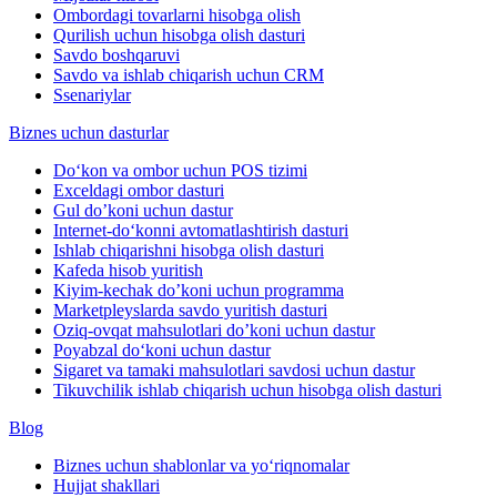
Ombordagi tovarlarni hisobga olish
Qurilish uchun hisobga olish dasturi
Savdo boshqaruvi
Savdo va ishlab chiqarish uchun CRM
Ssenariylar
Biznes uchun dasturlar
Do‘kon va ombor uchun POS tizimi
Exceldagi ombor dasturi
Gul do’koni uchun dastur
Internet-do‘konni avtomatlashtirish dasturi
Ishlab chiqarishni hisobga olish dasturi
Kafeda hisob yuritish
Kiyim-kechak do’koni uchun programma
Marketpleyslarda savdo yuritish dasturi
Oziq-ovqat mahsulotlari do’koni uchun dastur
Poyabzal do‘koni uchun dastur
Sigaret va tamaki mahsulotlari savdosi uchun dastur
Tikuvchilik ishlab chiqarish uchun hisobga olish dasturi
Blog
Biznes uchun shablonlar va yo‘riqnomalar
Hujjat shakllari