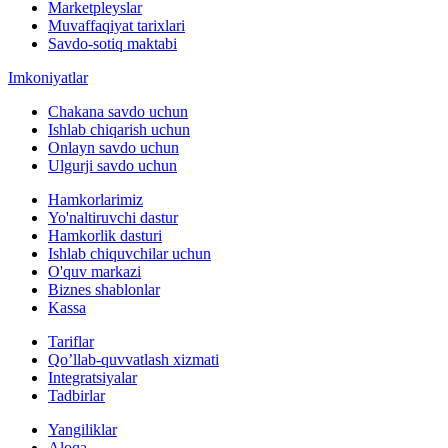
Marketpleyslar
Muvaffaqiyat tarixlari
Savdo-sotiq maktabi
Imkoniyatlar
Chakana savdo uchun
Ishlab chiqarish uchun
Onlayn savdo uchun
Ulgurji savdo uchun
Hamkorlarimiz
Yo'naltiruvchi dastur
Hamkorlik dasturi
Ishlab chiquvchilar uchun
O'quv markazi
Biznes shablonlar
Kassa
Tariflar
Qo’llab-quvvatlash xizmati
Integratsiyalar
Tadbirlar
Yangiliklar
Aloqa