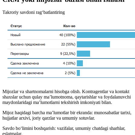
Takroriy savdoni rag‘batlantiring
Mijozlar va shartnomalarni hisobga olish. Kontragentlar va kontakt
shaxslar uchun qulay ma’lumotnoma, qaytarishlar va foydalanuvchi
maydonlaridagi ma’lumotlarni tekshirish imkoniyati bilan.
Mijoz haqidagi barcha ma’lumotlar bir ekranda: munosabatlar tarixi,
hujjatlar arxivi, joriy qarzlar va umumiy sotuvlar.
Savdo bo‘limini boshqarish: vazifalar, umumiy chatdagi sharhlar,
eslatmalar.