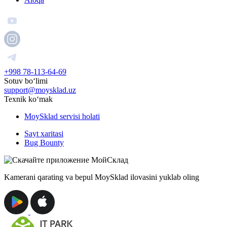
+998 78-113-64-69
Sotuv boʻlimi
support@moysklad.uz
Texnik koʻmak
MoySklad servisi holati
Sayt xaritasi
Bug Bounty
Kamerani qarating va bepul MoySklad ilovasini yuklab oling