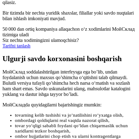
qilasiz.
Bir tizimda bir nechta yuridik shaxslar, filiallar yoki savdo nuqtalari
bilan ishlash imkoniyati mavjud.
50 000 dan ortiq kompaniya allaqachon o‘z xodimlarini МойСклад
tizimiga uladi
Siz nechta xodimingizni ulamoqchisiz?
Tarifni tanlash
Ulgurji savdo korxonasini boshqarish
МойСклад soddalashtirilgan interfeysga ega bo’lib, undan
foydalanish uchun maxsus qo’shimcha o‘qitishni talab qilmaydi.
Bulutli versiya tufayli qo’shimcha hech narsa o‘rnatish va sozlash
ham shart emas. Savdo uskunalarini ulang, mahsulotlar katalogini
yuklang va dastur ishga tayyor bo’ladi.
МойСкладda quyidagilarni bajarishingiz mumkin:
tovarning kelib tushishi va jo‘natilishini ro‘yxatga olish,
ombordagi qoldiqlarni real vaqtda nazorat qilish,
tovar yo‘qligi sababli foydani qo‘ldan chiqarmaslik uchun
xaridlarni tezkor boshqarish,
ombor hujjatlarini chop etish va ularni kontragentlarga