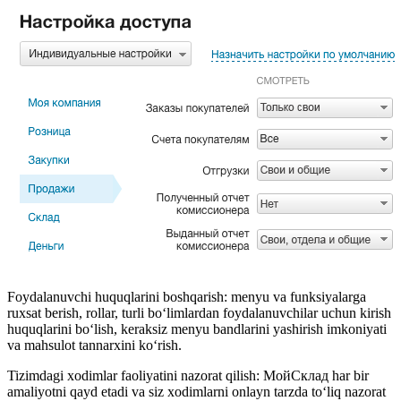
Foydalanuvchi huquqlarini boshqarish: menyu va funksiyalarga
ruxsat berish, rollar, turli bo‘limlardan foydalanuvchilar uchun kirish
huquqlarini bo‘lish, keraksiz menyu bandlarini yashirish imkoniyati
va mahsulot tannarxini ko‘rish.
Tizimdagi xodimlar faoliyatini nazorat qilish: МойСклад har bir
amaliyotni qayd etadi va siz xodimlarni onlayn tarzda to‘liq nazorat