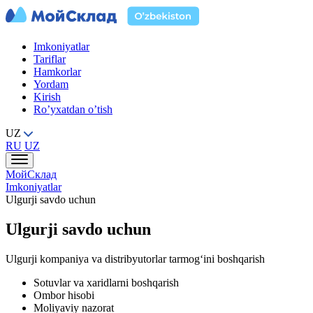
Imkoniyatlar
Tariflar
Hamkorlar
Yordam
Kirish
Ro’yxatdan o’tish
UZ
RU
UZ
МойСклад
Imkoniyatlar
Ulgurji savdo uchun
Ulgurji savdo uchun
Ulgurji kompaniya va distribyutorlar tarmog‘ini boshqarish
Sotuvlar va xaridlarni boshqarish
Ombor hisobi
Moliyaviy nazorat