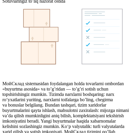
Sotuvlaringiz to’liq nazorat ostida
МойСклад sistemasidan foydalangan holda tovarlarni ombordan
«buyurtma asosida» va to’g’ridan — to’g’ri sotish uchun
topshirishingiz mumkin. Tizimda narxlarni boshqaring: narx
ro‘yxatlarini yuriting, narxlarni toifalarga bo’ling, chegirma
va bonuslar belgilang. Bundan tashqari, tizim xaridorlar
buyurtmalarini qayta ishlash, mahsulotni zaxiralash: mijozga nimani
va’da qilish mumkinligini aniq bilish, komplektatsiyani tekshirish
imkoniyatini beradi. Yangi buyurtmalar haqida xabarnomalar
kelishini sozlashingiz mumkin. Ko‘p valyutalik: turli valyutalarda
xarid qilish va sotish imkoniyati. МойСклад tizimini qo’llab