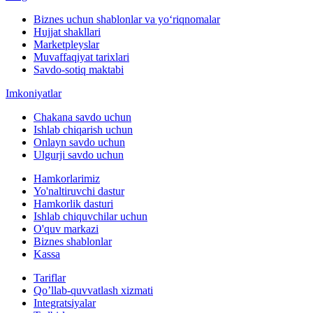
Biznes uchun shablonlar va yo‘riqnomalar
Hujjat shakllari
Marketpleyslar
Muvaffaqiyat tarixlari
Savdo-sotiq maktabi
Imkoniyatlar
Chakana savdo uchun
Ishlab chiqarish uchun
Onlayn savdo uchun
Ulgurji savdo uchun
Hamkorlarimiz
Yo'naltiruvchi dastur
Hamkorlik dasturi
Ishlab chiquvchilar uchun
O'quv markazi
Biznes shablonlar
Kassa
Tariflar
Qo’llab-quvvatlash xizmati
Integratsiyalar