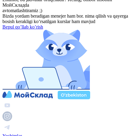
МойСкладda
avtomatlashtiramiz ;)
Bizda yordam beradigan menejer ham bor. nima qilish va qayerga
bosish kerakligi ko‘rsatilgan kurslar ham mavjud
Bepul qo’llab ko’rish
Yechimlar