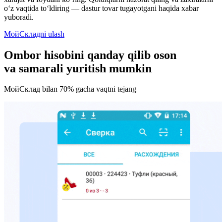
o‘z vaqtida to‘ldiring — dastur tovar tugayotgani haqida xabar
yuboradi.
МойСкладni ulash
Ombor hisobini qanday qilib oson
va samarali yuritish mumkin
МойСклад bilan 70% gacha vaqtni tejang