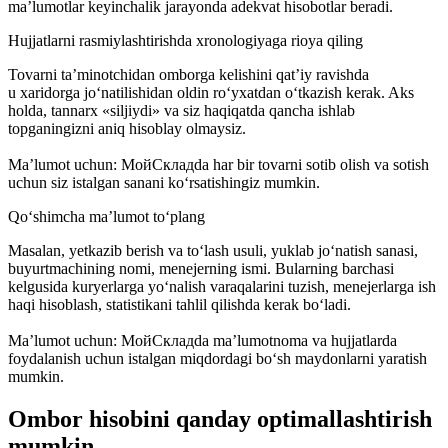
ma’lumotlar keyinchalik jarayonda adekvat hisobotlar beradi.
Hujjatlarni rasmiylashtirishda xronologiyaga rioya qiling
Tovarni ta’minotchidan omborga kelishini qat’iy ravishda
u xaridorga jo‘natilishidan oldin ro‘yxatdan o‘tkazish kerak. Aks
holda, tannarx «siljiydi» va siz haqiqatda qancha ishlab
topganingizni aniq hisoblay olmaysiz.
Ma’lumot uchun: МойСкладda har bir tovarni sotib olish va sotish
uchun siz istalgan sanani ko‘rsatishingiz mumkin.
Qo‘shimcha ma’lumot to‘plang
Masalan, yetkazib berish va to‘lash usuli, yuklab jo‘natish sanasi,
buyurtmachining nomi, menejerning ismi. Bularning barchasi
kelgusida kuryerlarga yo‘nalish varaqalarini tuzish, menejerlarga ish
haqi hisoblash, statistikani tahlil qilishda kerak bo‘ladi.
Ma’lumot uchun: МойСкладda ma’lumotnoma va hujjatlarda
foydalanish uchun istalgan miqdordagi bo‘sh maydonlarni yaratish
mumkin.
Ombor hisobini qanday optimallashtirish
mumkin