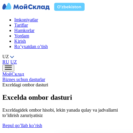
Imkoniyatlar
Tariflar
Hamkorlar
Yordam
Kirish
Ro’yxatdan o’tish
UZ
RU
UZ
МойСклад
Biznes uchun dasturlar
Exceldagi ombor dasturi
Excelda ombor dasturi
Exceldagidek ombor hisobi, lekin yanada qulay va jadvallarni
to’ldirish zaruriyatisiz
Bepul qo’llab ko’rish