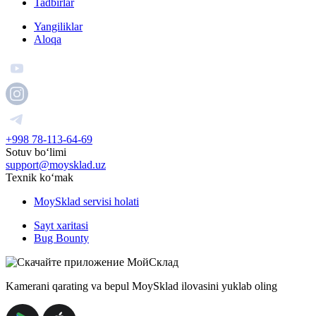
Tadbirlar
Yangiliklar
Aloqa
+998 78-113-64-69
Sotuv boʻlimi
support@moysklad.uz
Texnik koʻmak
MoySklad servisi holati
Sayt xaritasi
Bug Bounty
Kamerani qarating va bepul MoySklad ilovasini yuklab oling