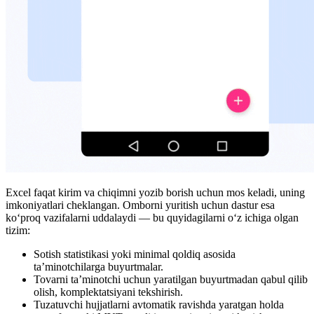
Excel faqat kirim va chiqimni yozib borish uchun mos keladi, uning
imkoniyatlari cheklangan. Omborni yuritish uchun dastur esa
ko‘proq vazifalarni uddalaydi — bu quyidagilarni o‘z ichiga olgan
tizim:
Sotish statistikasi yoki minimal qoldiq asosida
ta’minotchilarga buyurtmalar.
Tovarni ta’minotchi uchun yaratilgan buyurtmadan qabul qilib
olish, komplektatsiyani tekshirish.
Tuzatuvchi hujjatlarni avtomatik ravishda yaratgan holda