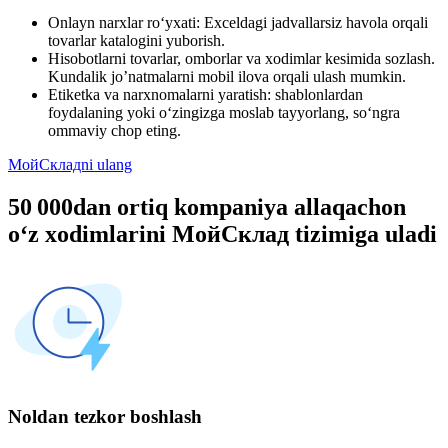
Onlayn narxlar ro‘yxati: Exceldagi jadvallarsiz havola orqali
tovarlar katalogini yuborish.
Hisobotlarni tovarlar, omborlar va xodimlar kesimida sozlash.
Kundalik jo’natmalarni mobil ilova orqali ulash mumkin.
Etiketka va narxnomalarni yaratish: shablonlardan
foydalaning yoki o‘zingizga moslab tayyorlang, so‘ngra
ommaviy chop eting.
МойСкладni ulang
50 000dan ortiq kompaniya allaqachon
o‘z xodimlarini МойСклад tizimiga uladi
Noldan tezkor boshlash