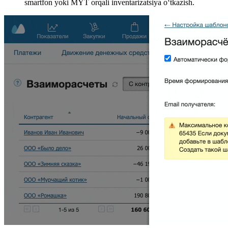
smartfon yoki MYT orqali inventarizatsiya o‘tkazish.