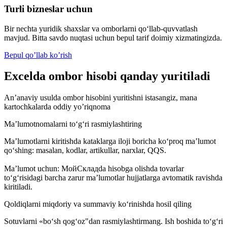
Turli bizneslar uchun
Bir nechta yuridik shaxslar va omborlarni qo‘llab-quvvatlash
mavjud. Bitta savdo nuqtasi uchun bepul tarif doimiy xizmatingizda.
Bepul qo’llab ko’rish
Excelda ombor hisobi qanday yuritiladi
An’anaviy usulda ombor hisobini yuritishni istasangiz, mana
kartochkalarda oddiy yo’riqnoma
Ma’lumotnomalarni to‘g‘ri rasmiylashtiring
Ma’lumotlarni kiritishda kataklarga iloji boricha ko‘proq ma’lumot
qo‘shing: masalan, kodlar, artikullar, narxlar, QQS.
Ma’lumot uchun: МойСкладda hisobga olishda tovarlar
to‘g‘risidagi barcha zarur ma’lumotlar hujjatlarga avtomatik ravishda
kiritiladi.
Qoldiqlarni miqdoriy va summaviy ko‘rinishda hosil qiling
Sotuvlarni «bo‘sh qog‘oz"dan rasmiylashtirmang. Ish boshida to‘g‘ri