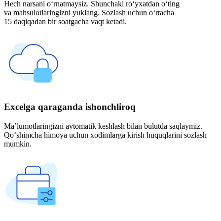
Hech narsani o‘rnatmaysiz. Shunchaki ro‘yxatdan o‘ting
va mahsulotlaringizni yuklang. Sozlash uchun o‘rtacha
15 daqiqadan bir soatgacha vaqt ketadi.
Excelga qaraganda ishonchliroq
Ma’lumotlaringizni avtomatik keshlash bilan bulutda saqlaymiz.
Qo‘shimcha himoya uchun xodimlarga kirish huquqlarini sozlash
mumkin.