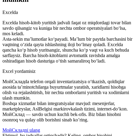
Excelda
Excelda hisob-kitob yuritish jadvali faqat oz miqdordagi tovar bilan
savdo qilsangiz va kuniga bir nechta ombor operatsiyalari bo‘lsa,
mos keladi.
Asta-sekin ma’lumotlar ko‘payadi. Ma’lum bir paytda barchasini bir
vaqtning o‘zida qayta ishlashning iloji bo‘lmay qoladi. Excelda
qancha ko‘p hisob yuritsangiz, shuncha ko‘p vaqt va kuch behuda
sarflaysiz. Barcha hisob-kitoblarni avtomatik ravishda amalga
oshiradigan hisob dasturiga o‘tish samaraliroq bo‘ladi.
Excel yordamisiz
МойСкладda telefon orqali inventarizatsiya o‘tkazish, qoldiqlar
asosida ta’minotchilarga buyurtmalar yaratish, xaridlarni hisobga
olish va rejalashtirish, bir nechta omborlarni yuritish va xodimlarni
ulash mumkin.
Boshqa xizmatlar bilan integratsiyalar mavjud: mesenjerlar,
marketpleyslar, AslBelgisi markirovkalash tizimi, internet-do‘kon.
МойСклад — savdo uchun kuchli bek-ofis. Biz bilan hisobni
osonroq va qulay olib borishni sinab ko’ring.
МойСкладni ulang
Ehtimol, bu jadvallar ortiqchadir? Keling, ombor hisobini