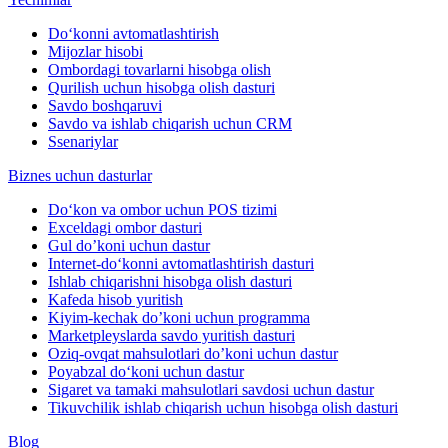
Do‘konni avtomatlashtirish
Mijozlar hisobi
Ombordagi tovarlarni hisobga olish
Qurilish uchun hisobga olish dasturi
Savdo boshqaruvi
Savdo va ishlab chiqarish uchun CRM
Ssenariylar
Biznes uchun dasturlar
Do‘kon va ombor uchun POS tizimi
Exceldagi ombor dasturi
Gul do’koni uchun dastur
Internet-do‘konni avtomatlashtirish dasturi
Ishlab chiqarishni hisobga olish dasturi
Kafeda hisob yuritish
Kiyim-kechak do’koni uchun programma
Marketpleyslarda savdo yuritish dasturi
Oziq-ovqat mahsulotlari do’koni uchun dastur
Poyabzal do‘koni uchun dastur
Sigaret va tamaki mahsulotlari savdosi uchun dastur
Tikuvchilik ishlab chiqarish uchun hisobga olish dasturi
Blog