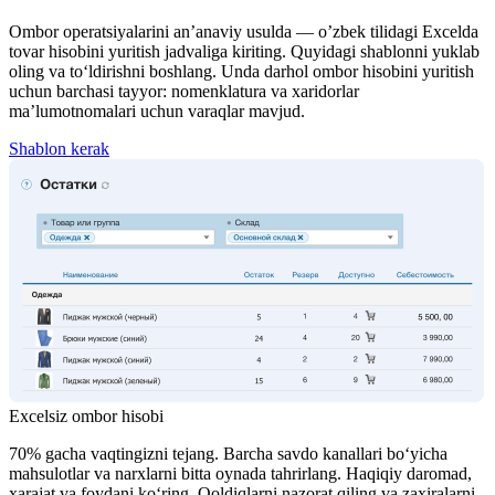
Ombor operatsiyalarini an’anaviy usulda — o’zbek tilidagi Excelda
tovar hisobini yuritish jadvaliga kiriting. Quyidagi shablonni yuklab
oling va to‘ldirishni boshlang. Unda darhol ombor hisobini yuritish
uchun barchasi tayyor: nomenklatura va xaridorlar
ma’lumotnomalari uchun varaqlar mavjud.
Shablon kerak
Excelsiz ombor hisobi
70% gacha vaqtingizni tejang. Barcha savdo kanallari bo‘yicha
mahsulotlar va narxlarni bitta oynada tahrirlang. Haqiqiy daromad,
xarajat va foydani ko‘ring. Qoldiqlarni nazorat qiling va zaxiralarni