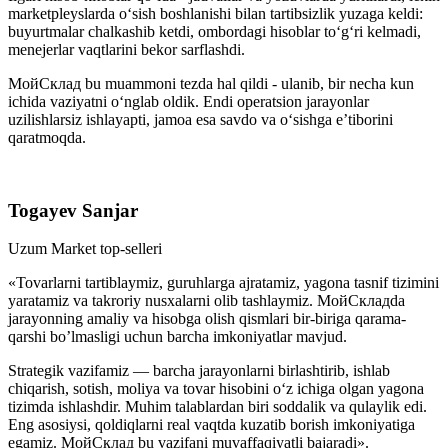
marketpleyslarda o‘sish boshlanishi bilan tartibsizlik yuzaga keldi:
buyurtmalar chalkashib ketdi, ombordagi hisoblar to‘g‘ri kelmadi,
menejerlar vaqtlarini bekor sarflashdi.
МойСклад bu muammoni tezda hal qildi - ulanib, bir necha kun
ichida vaziyatni o‘nglab oldik. Endi operatsion jarayonlar
uzilishlarsiz ishlayapti, jamoa esa savdo va o‘sishga e’tiborini
qaratmoqda.
Togayev Sanjar
Uzum Market top-selleri
«Tovarlarni tartiblaymiz, guruhlarga ajratamiz, yagona tasnif tizimini
yaratamiz va takroriy nusxalarni olib tashlaymiz. MoйСкладda
jarayonning amaliy va hisobga olish qismlari bir-biriga qarama-
qarshi bo’lmasligi uchun barcha imkoniyatlar mavjud.
Strategik vazifamiz — barcha jarayonlarni birlashtirib, ishlab
chiqarish, sotish, moliya va tovar hisobini o‘z ichiga olgan yagona
tizimda ishlashdir. Muhim talablardan biri soddalik va qulaylik edi.
Eng asosiysi, qoldiqlarni real vaqtda kuzatib borish imkoniyatiga
egamiz. МойСклад bu vazifani muvaffaqiyatli bajaradi».