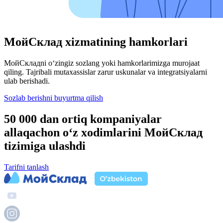
МойСклад xizmatining hamkorlari
МойСкладni o‘zingiz sozlang yoki hamkorlarimizga murojaat
qiling. Tajribali mutaxassislar zarur uskunalar va integratsiyalarni
ulab berishadi.
Sozlab berishni buyurtma qilish
50 000 dan ortiq kompaniyalar
allaqachon o‘z xodimlarini МойСклад
tizimiga ulashdi
Tarifni tanlash