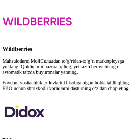
Wildberries
Mahsulotlarni МойСкладdan to‘g‘ridan-to‘g‘ri marketpleysga
yuklang. Qoldiqlarni nazorat qiling, yetkazib beruvchilarga
avtomatik tarzda buyurtmalar yarating.
Foydani vositachilik to‘lovlarini hisobga olgan holda tahlil qiling.
FBO uchun shtrixkodli yorliqlarni dasturning o‘zidan chop eting.