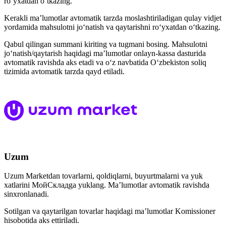
ro‘yxatdan o‘tkazing.
Kerakli ma’lumotlar avtomatik tarzda moslashtiriladigan qulay vidjet
yordamida mahsulotni jo‘natish va qaytarishni ro‘yxatdan o‘tkazing.
Qabul qilingan summani kiriting va tugmani bosing. Mahsulotni
jo‘natish/qaytarish haqidagi ma’lumotlar onlayn-kassa dasturida
avtomatik ravishda aks etadi va o‘z navbatida O‘zbekiston soliq
tizimida avtomatik tarzda qayd etiladi.
Uzum
Uzum Marketdan tovarlarni, qoldiqlarni, buyurtmalarni va yuk
xatlarini МойСкладga yuklang. Ma’lumotlar avtomatik ravishda
sinxronlanadi.
Sotilgan va qaytarilgan tovarlar haqidagi ma’lumotlar Komissioner
hisobotida aks ettiriladi.