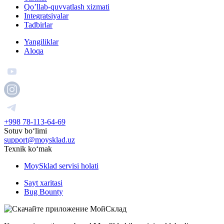
Qo’llab-quvvatlash xizmati
Integratsiyalar
Tadbirlar
Yangiliklar
Aloqa
+998 78-113-64-69
Sotuv boʻlimi
support@moysklad.uz
Texnik koʻmak
MoySklad servisi holati
Sayt xaritasi
Bug Bounty