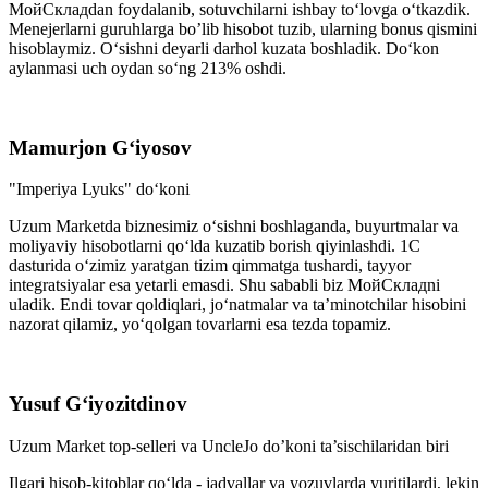
МойСкладdan foydalanib, sotuvchilarni ishbay to‘lovga o‘tkazdik.
Menejerlarni guruhlarga bo’lib hisobot tuzib, ularning bonus qismini
hisoblaymiz. O‘sishni deyarli darhol kuzata boshladik. Do‘kon
aylanmasi uch oydan so‘ng 213% oshdi.
Mamurjon G‘iyosov
"Imperiya Lyuks" do‘koni
Uzum Marketda biznesimiz o‘sishni boshlaganda, buyurtmalar va
moliyaviy hisobotlarni qo‘lda kuzatib borish qiyinlashdi. 1C
dasturida o‘zimiz yaratgan tizim qimmatga tushardi, tayyor
integratsiyalar esa yetarli emasdi. Shu sababli biz МойСкладni
uladik. Endi tovar qoldiqlari, jo‘natmalar va ta’minotchilar hisobini
nazorat qilamiz, yo‘qolgan tovarlarni esa tezda topamiz.
Yusuf G‘iyozitdinov
Uzum Market top-selleri va UncleJo do’koni ta’sischilaridan biri
Ilgari hisob-kitoblar qo‘lda - jadvallar va yozuvlarda yuritilardi, lekin