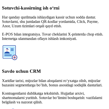
Sotuvchi-kassirning ish o‘rni
Har qanday qurilmada ishlaydigan kassir uchun sodda dastur.
Sotuvlarni, shu jumladan QR-kodlar yordamida, Click, Payme,
Anor, Uzum tizimlari orqali qayd etish.
E-POS bilan integratsiya. Tovar cheklarini X-printerda chop etish.
Internetga ulanmasdan oflayn ishlash imkoniyati.
Savdo uchun CRM
Xaridlar tarixi, mijozlar bilan aloqalarni ro‘yxatga olish, mijozlar
bazasini segmentlarga bo’lish, bonus asosidagi sodiqlik dasturlari.
Kontragentlarni dublikatga tekshirish. Hujjatlar arxivi,
shartnomalarni yuritish. Sotuvlar bo‘limini boshqarish: vazifalarni
belgilash va nazorat qilish.