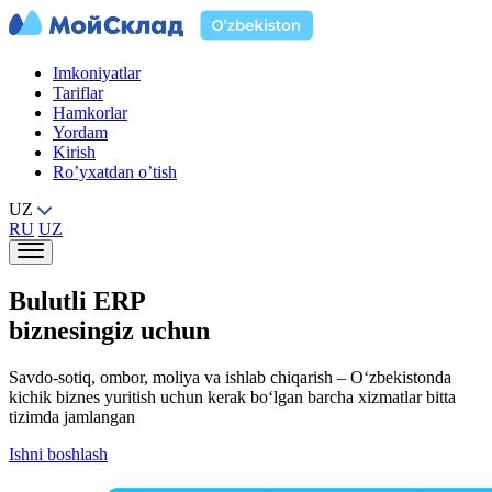
Imkoniyatlar
Tariflar
Hamkorlar
Yordam
Kirish
Ro’yxatdan o’tish
UZ
RU
UZ
Bulutli ERP
biznesingiz uchun
Savdo-sotiq, ombor, moliya va ishlab chiqarish – O‘zbekistonda
kichik biznes yuritish uchun kerak bo‘lgan barcha xizmatlar bitta
tizimda jamlangan
Ishni boshlash