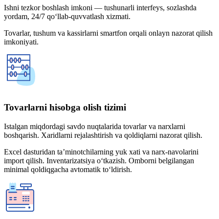
Ishni tezkor boshlash imkoni — tushunarli interfeys, sozlashda
yordam, 24/7 qo‘llab-quvvatlash xizmati.
Tovarlar, tushum va kassirlarni smartfon orqali onlayn nazorat qilish
imkoniyati.
Tovarlarni hisobga olish tizimi
Istalgan miqdordagi savdo nuqtalarida tovarlar va narxlarni
boshqarish. Xaridlarni rejalashtirish va qoldiqlarni nazorat qilish.
Excel dasturidan ta’minotchilarning yuk xati va narx-navolarini
import qilish. Inventarizatsiya o‘tkazish. Omborni belgilangan
minimal qoldiqgacha avtomatik to‘ldirish.