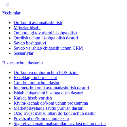
Yechimlar
Do‘konni avtomatlashtirish
Mijozlar hisobi
Ombordagi tovarlarni hisobga olish
Qurilish uchun hisobga olish dasturi
Savdo boshqaruvi
Savdo va ishlab chiqarish uchun CRM
Ssenariylar
Biznes uchun dasturlar
Do‘kon va ombor uchun POS tizimi
Exceldagi ombor dasturi
Gul do’koni uchun dastur
Internet-do‘konni avtomatlashtirish dasturi
Ishlab chiqarishni hisobga olish dasturi
Kafeda hisob yuritish
Kiyim-kechak do’koni uchun programma
Marketpleyslarda savdo yuritish dasturi
Oziq-ovqat mahsulotlari do’koni uchun dastur
Poyabzal do‘koni uchun dastur
Sigaret va tamaki mahsulotlari savdosi uchun dastur