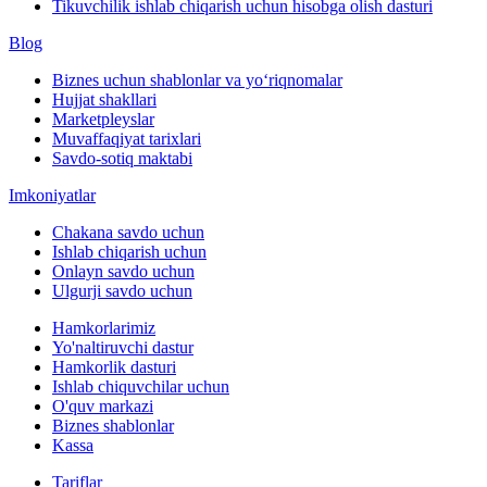
Tikuvchilik ishlab chiqarish uchun hisobga olish dasturi
Blog
Biznes uchun shablonlar va yo‘riqnomalar
Hujjat shakllari
Marketpleyslar
Muvaffaqiyat tarixlari
Savdo-sotiq maktabi
Imkoniyatlar
Chakana savdo uchun
Ishlab chiqarish uchun
Onlayn savdo uchun
Ulgurji savdo uchun
Hamkorlarimiz
Yo'naltiruvchi dastur
Hamkorlik dasturi
Ishlab chiquvchilar uchun
O'quv markazi
Biznes shablonlar
Kassa
Tariflar