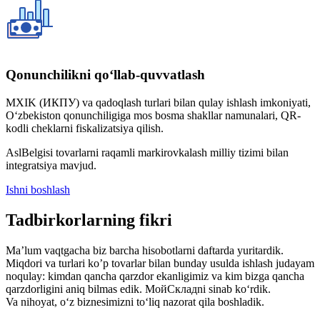
Qonunchilikni qo‘llab-quvvatlash
MXIK (ИКПУ) va qadoqlash turlari bilan qulay ishlash imkoniyati,
O‘zbekiston qonunchiligiga mos bosma shakllar namunalari, QR-
kodli cheklarni fiskalizatsiya qilish.
AslBelgisi tovarlarni raqamli markirovkalash milliy tizimi bilan
integratsiya mavjud.
Ishni boshlash
Tadbirkorlarning fikri
Ma’lum vaqtgacha biz barcha hisobotlarni daftarda yuritardik.
Miqdori va turlari ko’p tovarlar bilan bunday usulda ishlash judayam
noqulay: kimdan qancha qarzdor ekanligimiz va kim bizga qancha
qarzdorligini aniq bilmas edik. МойСкладni sinab ko‘rdik.
Va nihoyat, o‘z biznesimizni to‘liq nazorat qila boshladik.