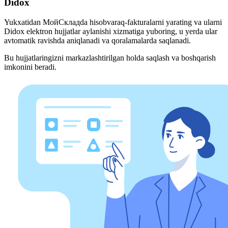
Didox
Yukxatidan МойСкладda hisobvaraq-fakturalarni yarating va ularni
Didox elektron hujjatlar aylanishi xizmatiga yuboring, u yerda ular
avtomatik ravishda aniqlanadi va qoralamalarda saqlanadi.
Bu hujjatlaringizni markazlashtirilgan holda saqlash va boshqarish
imkonini beradi.