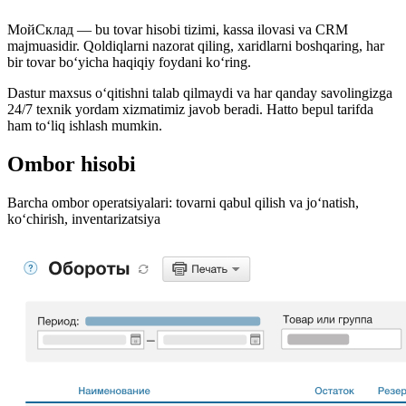
МойСклад — bu tovar hisobi tizimi, kassa ilovasi va CRM
majmuasidir. Qoldiqlarni nazorat qiling, xaridlarni boshqaring, har
bir tovar bo‘yicha haqiqiy foydani ko‘ring.
Dastur maxsus o‘qitishni talab qilmaydi va har qanday savolingizga
24/7 texnik yordam xizmatimiz javob beradi. Hatto bepul tarifda
ham to‘liq ishlash mumkin.
Ombor hisobi
Barcha ombor operatsiyalari: tovarni qabul qilish va jo‘natish,
ko‘chirish, inventarizatsiya