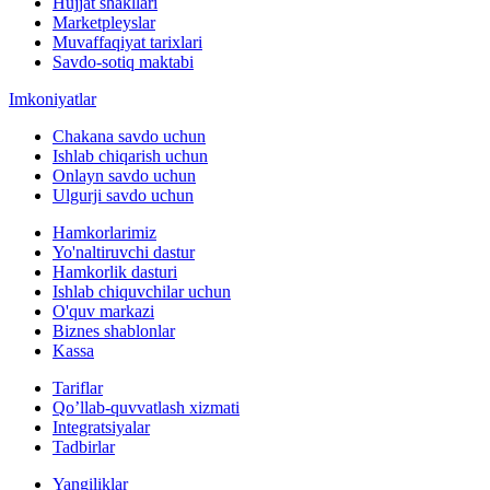
Hujjat shakllari
Marketpleyslar
Muvaffaqiyat tarixlari
Savdo-sotiq maktabi
Imkoniyatlar
Chakana savdo uchun
Ishlab chiqarish uchun
Onlayn savdo uchun
Ulgurji savdo uchun
Hamkorlarimiz
Yo'naltiruvchi dastur
Hamkorlik dasturi
Ishlab chiquvchilar uchun
O'quv markazi
Biznes shablonlar
Kassa
Tariflar
Qo’llab-quvvatlash xizmati
Integratsiyalar
Tadbirlar
Yangiliklar