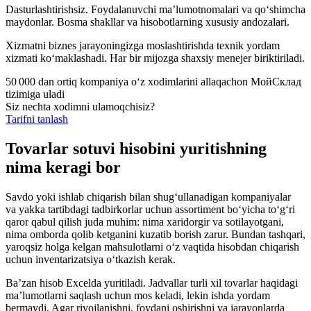
Dasturlashtirishsiz. Foydalanuvchi ma’lumotnomalari va qo‘shimcha
maydonlar. Bosma shakllar va hisobotlarning xususiy andozalari.
Xizmatni biznes jarayoningizga moslashtirishda texnik yordam
xizmati ko‘maklashadi. Har bir mijozga shaxsiy menejer biriktiriladi.
50 000 dan ortiq kompaniya o‘z xodimlarini allaqachon МойСклад
tizimiga uladi
Siz nechta xodimni ulamoqchisiz?
Tarifni tanlash
Tovarlar sotuvi hisobini yuritishning
nima keragi bor
Savdo yoki ishlab chiqarish bilan shug‘ullanadigan kompaniyalar
va yakka tartibdagi tadbirkorlar uchun assortiment bo‘yicha to‘g‘ri
qaror qabul qilish juda muhim: nima xaridorgir va sotilayotgani,
nima omborda qolib ketganini kuzatib borish zarur. Bundan tashqari,
yaroqsiz holga kelgan mahsulotlarni o‘z vaqtida hisobdan chiqarish
uchun inventarizatsiya o‘tkazish kerak.
Ba’zan hisob Excelda yuritiladi. Jadvallar turli xil tovarlar haqidagi
ma’lumotlarni saqlash uchun mos keladi, lekin ishda yordam
bermaydi. Agar rivojlanishni, foydani oshirishni va jarayonlarda