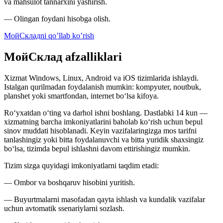
va mahsulot tannarxini yashirish.
— Olingan foydani hisobga olish.
МойСкладni qo’llab ko’rish
МойСклад afzalliklari
Xizmat Windows, Linux, Android va iOS tizimlarida ishlaydi.
Istalgan qurilmadan foydalanish mumkin: kompyuter, noutbuk,
planshet yoki smartfondan, internet bo‘lsa kifoya.
Ro‘yxatdan o‘ting va darhol ishni boshlang. Dastlabki 14 kun —
xizmatning barcha imkoniyatlarini baholab ko‘rish uchun bepul
sinov muddati hisoblanadi. Keyin vazifalaringizga mos tarifni
tanlashingiz yoki bitta foydalanuvchi va bitta yuridik shaxsingiz
bo‘lsa, tizimda bepul ishlashni davom ettirishingiz mumkin.
Tizim sizga quyidagi imkoniyatlarni taqdim etadi:
— Ombor va boshqaruv hisobini yuritish.
— Buyurtmalarni masofadan qayta ishlash va kundalik vazifalar
uchun avtomatik ssenariylarni sozlash.