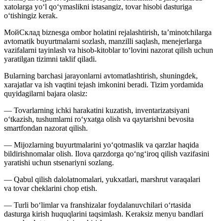
xatolarga yo‘l qo‘ymaslikni istasangiz, tovar hisobi dasturiga
o‘tishingiz kerak.
МойСклад biznesga ombor holatini rejalashtirish, ta’minotchilarga
avtomatik buyurtmalarni sozlash, manzilli saqlash, menejerlarga
vazifalarni tayinlash va hisob-kitoblar to‘lovini nazorat qilish uchun
yaratilgan tizimni taklif qiladi.
Bularning barchasi jarayonlarni avtomatlashtirish, shuningdek,
xarajatlar va ish vaqtini tejash imkonini beradi. Tizim yordamida
quyidagilarni bajara olasiz:
— Tovarlarning ichki harakatini kuzatish, inventarizatsiyani
o‘tkazish, tushumlarni ro‘yxatga olish va qaytarishni bevosita
smartfondan nazorat qilish.
— Mijozlarning buyurtmalarini yo‘qotmaslik va qarzlar haqida
bildirishnomalar olish. Ilova qarzdorga qo‘ng‘iroq qilish vazifasini
yaratishi uchun stsenariyni sozlang.
— Qabul qilish dalolatnomalari, yukxatlari, marshrut varaqalari
va tovar cheklarini chop etish.
— Turli bo‘limlar va franshizalar foydalanuvchilari o‘rtasida
dasturga kirish huquqlarini taqsimlash. Keraksiz menyu bandlari