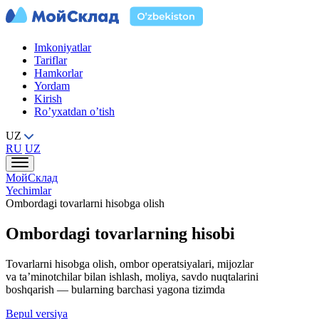
Imkoniyatlar
Tariflar
Hamkorlar
Yordam
Kirish
Ro’yxatdan o’tish
UZ
RU
UZ
МойСклад
Yechimlar
Ombordagi tovarlarni hisobga olish
Ombordagi tovarlarning hisobi
Tovarlarni hisobga olish, ombor operatsiyalari, mijozlar
va ta’minotchilar bilan ishlash, moliya, savdo nuqtalarini
boshqarish — bularning barchasi yagona tizimda
Bepul versiya