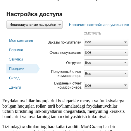
Foydalanuvchilar huquqlarini boshqarish: menyu va funksiyalarga
bo‘lgan huquqlar, rollar, turli bo‘linmalardagi foydalanuvchilar
uchun kirishning imkoniyatlarini chegaralash, menyuning keraksiz
bandlarini va tovarlarning tannarxini yashirish imkoniyati.
Tizimdagi xodimlarning harakatlari auditi: МойСклад har bir