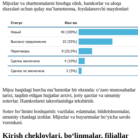
Mijozlar va shartnomalarni hisobga olish, hamkorlar va aloqa
shaxslari uchun qulay ma’lumotnoma, foydalanuvchi maydonlari
Mijoz haqidagi barcha ma’lumotlar bir ekranda: o‘zaro munosabatlar
tarixi, taqdim etilgan hujjatlar arxivi, joriy qarzlar va umumiy
sotuvlar. Hamkorlarni takrorlanishga tekshirish.
Sotuv bo‘limini boshqarish: vazifalar, eslatmalar, bildirishnomalar,
umumiy chatdagi izohlar. Mijozlar va buyurtmalar bo‘yicha savdo
voronkasi.
Kirish cheklovlari, bo‘linmalar, filiallar