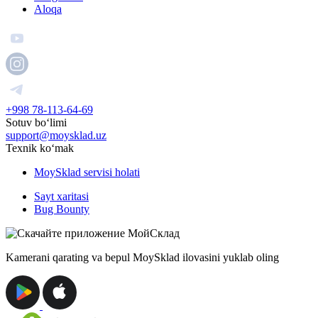
Aloqa
+998 78-113-64-69
Sotuv boʻlimi
support@moysklad.uz
Texnik koʻmak
MoySklad servisi holati
Sayt xaritasi
Bug Bounty
Kamerani qarating va bepul MoySklad ilovasini yuklab oling