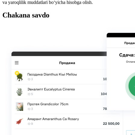
va yaroqlilik muddatlari bo‘yicha hisobga olish.
Chakana savdo