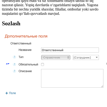
operatsiyani qayd etadi va siz xodimlarni onlayn tarzda to‘liq
nazorat qilasiz. Yopiq davrlarda o‘zgarishlarni taqiqlash. Yagona
tizimda bir nechta yuridik shaxslar, filiallar, omborlar yoki savdo
nuqtalarini qo‘llab-quvvatlash mavjud.
Sozlash