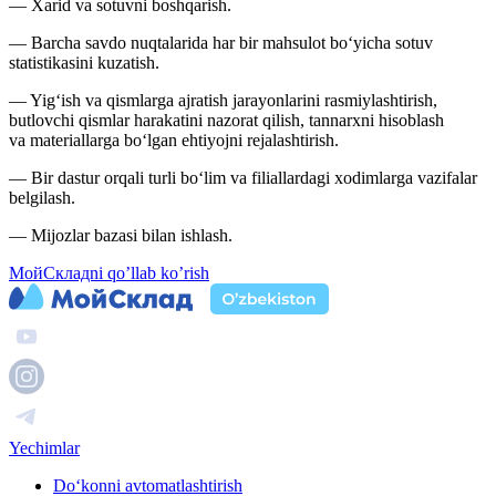
— Xarid va sotuvni boshqarish.
— Barcha savdo nuqtalarida har bir mahsulot bo‘yicha sotuv
statistikasini kuzatish.
— Yig‘ish va qismlarga ajratish jarayonlarini rasmiylashtirish,
butlovchi qismlar harakatini nazorat qilish, tannarxni hisoblash
va materiallarga bo‘lgan ehtiyojni rejalashtirish.
— Bir dastur orqali turli bo‘lim va filiallardagi xodimlarga vazifalar
belgilash.
— Mijozlar bazasi bilan ishlash.
МойСкладni qo’llab ko’rish
Yechimlar
Do‘konni avtomatlashtirish