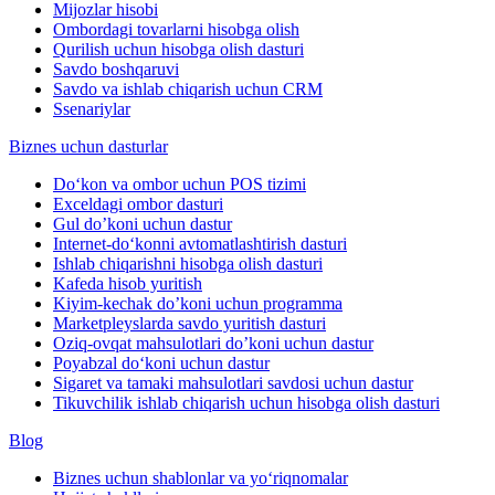
Mijozlar hisobi
Ombordagi tovarlarni hisobga olish
Qurilish uchun hisobga olish dasturi
Savdo boshqaruvi
Savdo va ishlab chiqarish uchun CRM
Ssenariylar
Biznes uchun dasturlar
Do‘kon va ombor uchun POS tizimi
Exceldagi ombor dasturi
Gul do’koni uchun dastur
Internet-do‘konni avtomatlashtirish dasturi
Ishlab chiqarishni hisobga olish dasturi
Kafeda hisob yuritish
Kiyim-kechak do’koni uchun programma
Marketpleyslarda savdo yuritish dasturi
Oziq-ovqat mahsulotlari do’koni uchun dastur
Poyabzal do‘koni uchun dastur
Sigaret va tamaki mahsulotlari savdosi uchun dastur
Tikuvchilik ishlab chiqarish uchun hisobga olish dasturi
Blog
Biznes uchun shablonlar va yo‘riqnomalar