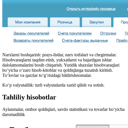
Narxlarni boshqarish: prays-listlar, narx toifalari va chegirmalar.
Hisobvaraqlarni taqdim etish, yukxatlarni va bajarilgan ishlar
dalolatnomalarini bosib chiqarish. Yuridik shaxslar hisobvaraqlari
bo‘yicha o‘zaro hisob-kitoblar va qoldiqlarga tuzatish kiritish.
To‘lovlar va qarzlar to‘g‘risidagi bildirishnomalar.
Ko‘p valyutalilik: turli valyutalarda xarid qilish va sotish.
Tahliliy hisobotlar
Aylanmalar, ombor qoldiqlari, savdo statistikasi va tovarlar bo‘yicha
daromadlilik