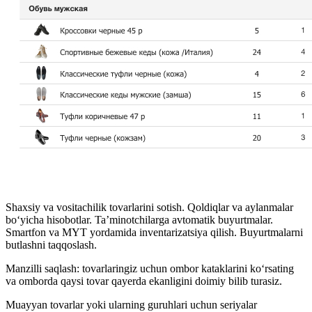
Shaxsiy va vositachilik tovarlarini sotish. Qoldiqlar va aylanmalar
bo‘yicha hisobotlar. Ta’minotchilarga avtomatik buyurtmalar.
Smartfon va MYT yordamida inventarizatsiya qilish. Buyurtmalarni
butlashni taqqoslash.
Manzilli saqlash: tovarlaringiz uchun ombor kataklarini ko‘rsating
va omborda qaysi tovar qayerda ekanligini doimiy bilib turasiz.
Muayyan tovarlar yoki ularning guruhlari uchun seriyalar