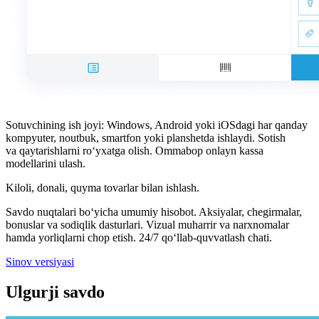
Sotuvchining ish joyi: Windows, Android yoki iOSdagi har qanday
kompyuter, noutbuk, smartfon yoki planshetda ishlaydi. Sotish
va qaytarishlarni ro‘yxatga olish. Ommabop onlayn kassa
modellarini ulash.
Kiloli, donali, quyma tovarlar bilan ishlash.
Savdo nuqtalari bo‘yicha umumiy hisobot. Aksiyalar, chegirmalar,
bonuslar va sodiqlik dasturlari. Vizual muharrir va narxnomalar
hamda yorliqlarni chop etish. 24/7 qo‘llab-quvvatlash chati.
Sinov versiyasi
Ulgurji savdo