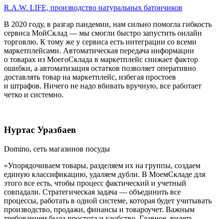
R.A.W. LIFE, производство натуральных батончиков
В 2020 году, в разгар пандемии, нам сильно помогла гибкость
сервиса МойСклад — мы смогли быстро запустить онлайн
торговлю. К тому же у сервиса есть интеграции со всеми
маркетплейсами. Автоматическая передача информации
о товарах из МоегоСклада в маркетплейс снижает фактор
ошибки, а автоматизация остатков позволяет оперативно
доставлять товар на маркетплейс, избегая простоев
и штрафов. Ничего не надо вбивать вручную, все работает
четко и системно.
Нуртас Уразбаев
Domino, сеть магазинов посуды
«Упорядочиваем товары, разделяем их на группы, создаем
единую классификацию, удаляем дубли. В МоемСкладе для
этого все есть, чтобы процесс фактический и учетный
совпадали. Стратегическая задача — объединить все
процессы, работать в одной системе, которая будет учитывать
производство, продажи, финансы и товароучет. Важным
требованием была простота и удобство. Главное, видеть