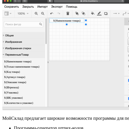
МойСклад предлагает широкие возможности программы для пе
Программа‑генератор штрих‑кодов