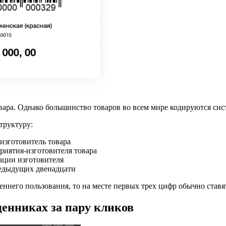
вара. Однако большинство товаров во всем мире кодируются си
труктуру:
изготовитель товара
иятия‑изготовителя товара
ации изготовителя
редыдущих двенадцати
него пользования, то на месте первых трех цифр обычно ставят
ценниках за пару кликов