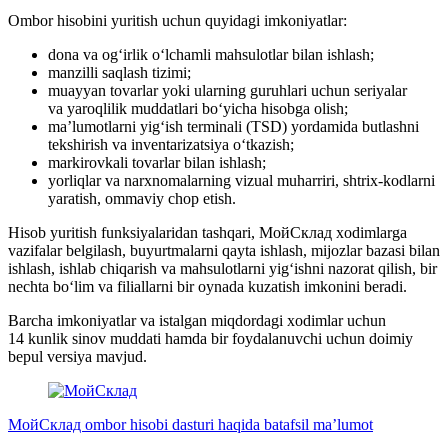
Ombor hisobini yuritish uchun quyidagi imkoniyatlar:
dona va og‘irlik o‘lchamli mahsulotlar bilan ishlash;
manzilli saqlash tizimi;
muayyan tovarlar yoki ularning guruhlari uchun seriyalar
va yaroqlilik muddatlari bo‘yicha hisobga olish;
ma’lumotlarni yig‘ish terminali (TSD) yordamida butlashni
tekshirish va inventarizatsiya o‘tkazish;
markirovkali tovarlar bilan ishlash;
yorliqlar va narxnomalarning vizual muharriri, shtrix-kodlarni
yaratish, ommaviy chop etish.
Hisob yuritish funksiyalaridan tashqari, МойСклад xodimlarga
vazifalar belgilash, buyurtmalarni qayta ishlash, mijozlar bazasi bilan
ishlash, ishlab chiqarish va mahsulotlarni yig‘ishni nazorat qilish, bir
nechta bo‘lim va filiallarni bir oynada kuzatish imkonini beradi.
Barcha imkoniyatlar va istalgan miqdordagi xodimlar uchun
14 kunlik sinov muddati hamda bir foydalanuvchi uchun doimiy
bepul versiya mavjud.
МойСклад ombor hisobi dasturi haqida batafsil ma’lumot