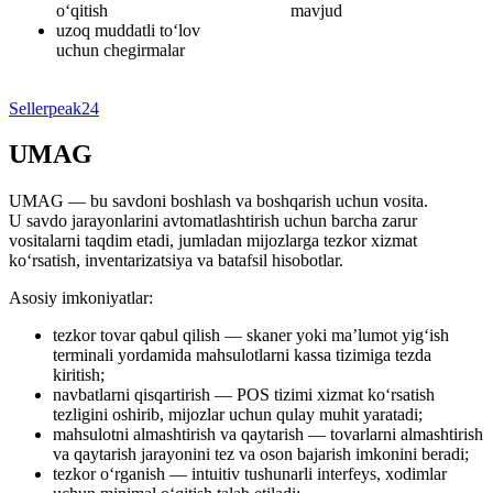
o‘qitish
mavjud
uzoq muddatli to‘lov
uchun chegirmalar
Sellerpeak24
UMAG
UMAG — bu savdoni boshlash va boshqarish uchun vosita.
U savdo jarayonlarini avtomatlashtirish uchun barcha zarur
vositalarni taqdim etadi, jumladan mijozlarga tezkor xizmat
ko‘rsatish, inventarizatsiya va batafsil hisobotlar.
Asosiy imkoniyatlar:
tezkor tovar qabul qilish — skaner yoki ma’lumot yig‘ish
terminali yordamida mahsulotlarni kassa tizimiga tezda
kiritish;
navbatlarni qisqartirish — POS tizimi xizmat ko‘rsatish
tezligini oshirib, mijozlar uchun qulay muhit yaratadi;
mahsulotni almashtirish va qaytarish — tovarlarni almashtirish
va qaytarish jarayonini tez va oson bajarish imkonini beradi;
tezkor o‘rganish — intuitiv tushunarli interfeys, xodimlar