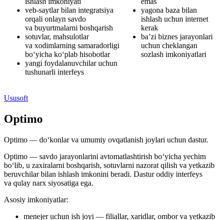
ishlash imkoniyati
emas
veb-saytlar bilan integratsiya
yagona baza bilan
orqali onlayn savdo
ishlash uchun internet
va buyurtmalarni boshqarish
kerak
sotuvlar, mahsulotlar
ba’zi biznes jarayonlari
va xodimlarning samaradorligi
uchun cheklangan
bo‘yicha ko‘plab hisobotlar
sozlash imkoniyatlari
yangi foydalanuvchilar uchun
tushunarli interfeys
Ususoft
Optimo
Optimo — do‘konlar va umumiy ovqatlanish joylari uchun dastur.
Optimo — savdo jarayonlarini avtomatlashtirish bo‘yicha yechim
bo‘lib, u zaxiralarni boshqarish, sotuvlarni nazorat qilish va yetkazib
beruvchilar bilan ishlash imkonini beradi. Dastur oddiy interfeys
va qulay narx siyosatiga ega.
Asosiy imkoniyatlar:
menejer uchun ish joyi — filiallar, xaridlar, ombor va yetkazib