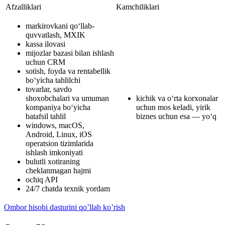
Afzalliklari
Kamchiliklari
markirovkani qo‘llab-
quvvatlash, MXIK
kassa ilovasi
mijozlar bazasi bilan ishlash
uchun CRM
sotish, foyda va rentabellik
bo‘yicha tahlilchi
tovarlar, savdo
shoxobchalari va umuman
kichik va o‘rta korxonalar
kompaniya bo‘yicha
uchun mos keladi, yirik
batafsil tahlil
biznes uchun esa — yo‘q
windows, macOS,
Android, Linux, iOS
operatsion tizimlarida
ishlash imkoniyati
bulutli xotiraning
cheklanmagan hajmi
ochiq API
24/7 chatda texnik yordam
Ombor hisobi dasturini qo’llab ko’rish