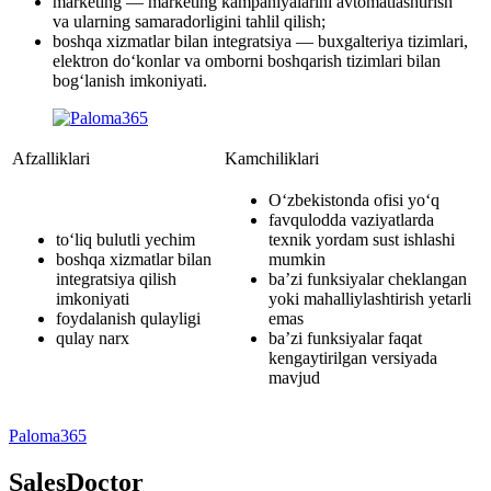
marketing — marketing kampaniyalarini avtomatlashtirish
va ularning samaradorligini tahlil qilish;
boshqa xizmatlar bilan integratsiya — buxgalteriya tizimlari,
elektron do‘konlar va omborni boshqarish tizimlari bilan
bog‘lanish imkoniyati.
Afzalliklari
Kamchiliklari
O‘zbekistonda ofisi yo‘q
favqulodda vaziyatlarda
to‘liq bulutli yechim
texnik yordam sust ishlashi
boshqa xizmatlar bilan
mumkin
integratsiya qilish
ba’zi funksiyalar cheklangan
imkoniyati
yoki mahalliylashtirish yetarli
foydalanish qulayligi
emas
qulay narx
ba’zi funksiyalar faqat
kengaytirilgan versiyada
mavjud
Paloma365
SalesDoctor