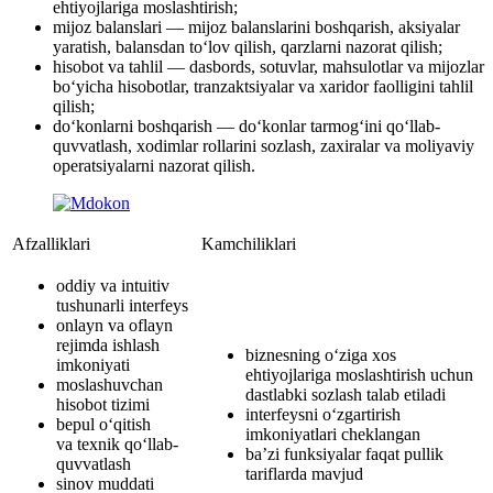
ehtiyojlariga moslashtirish;
mijoz balanslari — mijoz balanslarini boshqarish, aksiyalar
yaratish, balansdan to‘lov qilish, qarzlarni nazorat qilish;
hisobot va tahlil — dasbords, sotuvlar, mahsulotlar va mijozlar
bo‘yicha hisobotlar, tranzaktsiyalar va xaridor faolligini tahlil
qilish;
do‘konlarni boshqarish — do‘konlar tarmog‘ini qo‘llab-
quvvatlash, xodimlar rollarini sozlash, zaxiralar va moliyaviy
operatsiyalarni nazorat qilish.
Afzalliklari
Kamchiliklari
oddiy va intuitiv
tushunarli interfeys
onlayn va oflayn
rejimda ishlash
biznesning o‘ziga xos
imkoniyati
ehtiyojlariga moslashtirish uchun
moslashuvchan
dastlabki sozlash talab etiladi
hisobot tizimi
interfeysni o‘zgartirish
bepul o‘qitish
imkoniyatlari cheklangan
va texnik qo‘llab-
ba’zi funksiyalar faqat pullik
quvvatlash
tariflarda mavjud
sinov muddati