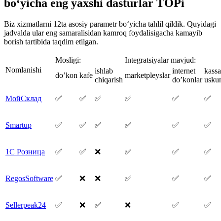
bo‘yicha eng yaxshi dasturlar TOPi
Biz xizmatlarni 12ta asosiy parametr bo‘yicha tahlil qildik. Quyidagi
jadvalda ular eng samaralisidan kamroq foydalisigacha kamayib
borish tartibida taqdim etilgan.
Mosligi:
Integratsiyalar mavjud:
Nomlanishi
ishlab
internet
kassa
do’kon
kafe
marketpleyslar
chiqarish
do’konlar
uskun
МойСклад
✅
✅
✅
✅
✅
✅
Smartup
✅
✅
✅
✅
✅
✅
1С Розница
✅
✅
❌
✅
✅
✅
RegosSoftware
✅
❌
❌
✅
✅
✅
Sellerpeak24
✅
❌
✅
❌
✅
✅