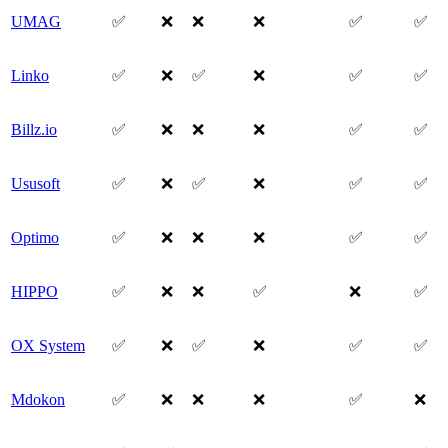
UMAG
✅
❌
❌
❌
✅
✅
Linko
✅
❌
✅
❌
✅
✅
Billz.io
✅
❌
❌
❌
✅
✅
Ususoft
✅
❌
✅
❌
✅
✅
Optimo
✅
❌
❌
❌
✅
✅
HIPPO
✅
❌
❌
✅
❌
✅
OX System
✅
❌
✅
❌
✅
✅
Mdokon
✅
❌
❌
❌
✅
❌