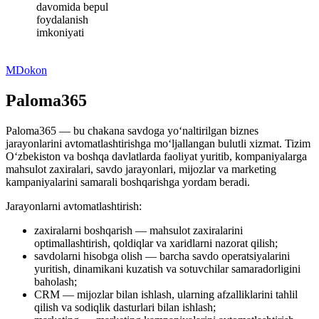
davomida bepul
foydalanish
imkoniyati
MDokon
Paloma365
Paloma365 — bu chakana savdoga yo‘naltirilgan biznes
jarayonlarini avtomatlashtirishga mo‘ljallangan bulutli xizmat. Tizim
O‘zbekiston va boshqa davlatlarda faoliyat yuritib, kompaniyalarga
mahsulot zaxiralari, savdo jarayonlari, mijozlar va marketing
kampaniyalarini samarali boshqarishga yordam beradi.
Jarayonlarni avtomatlashtirish:
zaxiralarni boshqarish — mahsulot zaxiralarini
optimallashtirish, qoldiqlar va xaridlarni nazorat qilish;
savdolarni hisobga olish — barcha savdo operatsiyalarini
yuritish, dinamikani kuzatish va sotuvchilar samaradorligini
baholash;
CRM — mijozlar bilan ishlash, ularning afzalliklarini tahlil
qilish va sodiqlik dasturlari bilan ishlash;