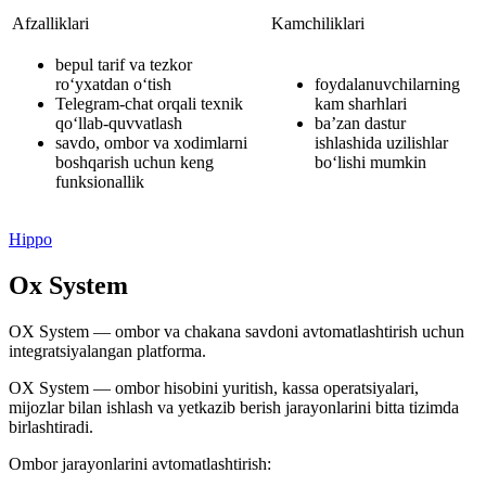
Afzalliklari
Kamchiliklari
bepul tarif va tezkor
ro‘yxatdan o‘tish
foydalanuvchilarning
Telegram-chat orqali texnik
kam sharhlari
qo‘llab-quvvatlash
ba’zan dastur
savdo, ombor va xodimlarni
ishlashida uzilishlar
boshqarish uchun keng
bo‘lishi mumkin
funksionallik
Hippo
Ox System
OX System — ombor va chakana savdoni avtomatlashtirish uchun
integratsiyalangan platforma.
OX System — ombor hisobini yuritish, kassa operatsiyalari,
mijozlar bilan ishlash va yetkazib berish jarayonlarini bitta tizimda
birlashtiradi.
Ombor jarayonlarini avtomatlashtirish: