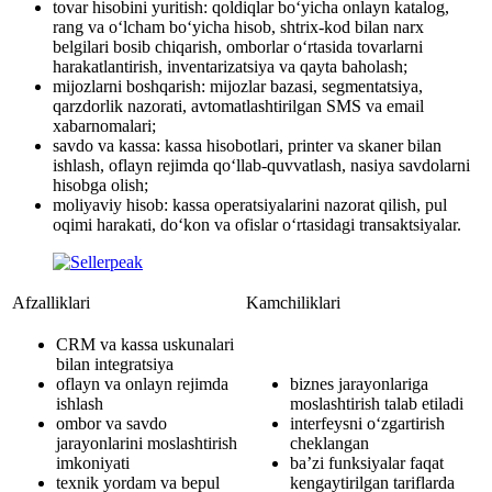
tovar hisobini yuritish: qoldiqlar bo‘yicha onlayn katalog,
rang va o‘lcham bo‘yicha hisob, shtrix-kod bilan narx
belgilari bosib chiqarish, omborlar o‘rtasida tovarlarni
harakatlantirish, inventarizatsiya va qayta baholash;
mijozlarni boshqarish: mijozlar bazasi, segmentatsiya,
qarzdorlik nazorati, avtomatlashtirilgan SMS va email
xabarnomalari;
savdo va kassa: kassa hisobotlari, printer va skaner bilan
ishlash, oflayn rejimda qo‘llab-quvvatlash, nasiya savdolarni
hisobga olish;
moliyaviy hisob: kassa operatsiyalarini nazorat qilish, pul
oqimi harakati, do‘kon va ofislar o‘rtasidagi transaktsiyalar.
Afzalliklari
Kamchiliklari
CRM va kassa uskunalari
bilan integratsiya
oflayn va onlayn rejimda
biznes jarayonlariga
ishlash
moslashtirish talab etiladi
ombor va savdo
interfeysni o‘zgartirish
jarayonlarini moslashtirish
cheklangan
imkoniyati
ba’zi funksiyalar faqat
texnik yordam va bepul
kengaytirilgan tariflarda