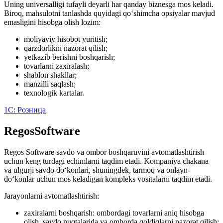
Uning universalligi tufayli deyarli har qanday biznesga mos keladi.
Biroq, mahsulotni tanlashda quyidagi qo‘shimcha opsiyalar mavjud
emasligini hisobga olish lozim:
moliyaviy hisobot yuritish;
qarzdorlikni nazorat qilish;
yetkazib berishni boshqarish;
tovarlarni zaxiralash;
shablon shakllar;
manzilli saqlash;
texnologik kartalar.
1C: Розница
RegosSoftware
Regos Software savdo va ombor boshqaruvini avtomatlashtirish
uchun keng turdagi echimlarni taqdim etadi. Kompaniya chakana
va ulgurji savdo do‘konlari, shuningdek, tarmoq va onlayn-
do‘konlar uchun mos keladigan kompleks vositalarni taqdim etadi.
Jarayonlarni avtomatlashtirish:
zaxiralarni boshqarish: ombordagi tovarlarni aniq hisobga
olish, savdo nuqtalarida va omborda qoldiqlarni nazorat qilish;