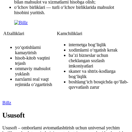
bilan mahsulot va xizmatlarni hisobga olish;
o‘lchov birliklari — turli o‘lchov birliklarida mahsulot
hisobini yuritish.
Afzalliklari
Kamchiliklari
internetga bog‘liqlik
yo‘qotishlarni
xodimlarni o‘rgatish kerak
kamaytirish
ba’zi bizneslar uchun
hisob-kitob vaqtini
cheklangan sozlash
tejash
imkoniyatlari
ommaviy mahsulot
skaner va shtrix-kodlarga
yuklash
bog‘liqlik
narxlarni real vaqt
boshlang‘ich bosqichda qo‘llab-
rejimida o‘zgartirish
quvvatlash zarur
Billz
Ususoft
Ususoft – omborlarni avtomatlashtirish uchun universal yechim