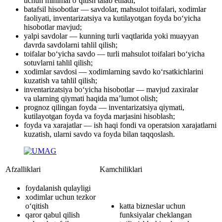
uchun minimal o‘qitish talab etiladi;
batafsil hisobotlar — savdolar, mahsulot toifalari, xodimlar
faoliyati, inventarizatsiya va kutilayotgan foyda bo‘yicha
hisobotlar mavjud;
yalpi savdolar — kunning turli vaqtlarida yoki muayyan
davrda savdolarni tahlil qilish;
toifalar bo‘yicha savdo — turli mahsulot toifalari bo‘yicha
sotuvlarni tahlil qilish;
xodimlar savdosi — xodimlarning savdo ko‘rsatkichlarini
kuzatish va tahlil qilish;
inventarizatsiya bo‘yicha hisobotlar — mavjud zaxiralar
va ularning qiymati haqida ma’lumot olish;
prognoz qilingan foyda — inventarizatsiya qiymati,
kutilayotgan foyda va foyda marjasini hisoblash;
foyda va xarajatlar — ish haqi fondi va operatsion xarajatlarni
kuzatish, ularni savdo va foyda bilan taqqoslash.
Afzalliklari
Kamchiliklari
foydalanish qulayligi
xodimlar uchun tezkor
o‘qitish
katta bizneslar uchun
qaror qabul qilish
funksiyalar cheklangan