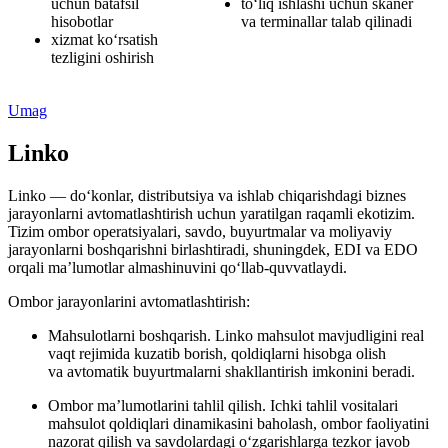
uchun batafsil
to‘liq ishlashi uchun skaner
hisobotlar
va terminallar talab qilinadi
xizmat ko‘rsatish
tezligini oshirish
Umag
Linko
Linko — do‘konlar, distributsiya va ishlab chiqarishdagi biznes
jarayonlarni avtomatlashtirish uchun yaratilgan raqamli ekotizim.
Tizim ombor operatsiyalari, savdo, buyurtmalar va moliyaviy
jarayonlarni boshqarishni birlashtiradi, shuningdek, EDI va EDO
orqali ma’lumotlar almashinuvini qo‘llab-quvvatlaydi.
Ombor jarayonlarini avtomatlashtirish:
Mahsulotlarni boshqarish.
Linko mahsulot mavjudligini real
vaqt rejimida kuzatib borish, qoldiqlarni hisobga olish
va avtomatik buyurtmalarni shakllantirish imkonini beradi.
Ombor ma’lumotlarini tahlil qilish.
Ichki tahlil vositalari
mahsulot qoldiqlari dinamikasini baholash, ombor faoliyatini
nazorat qilish va savdolardagi o‘zgarishlarga tezkor javob