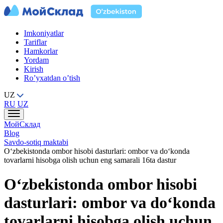
Imkoniyatlar
Tariflar
Hamkorlar
Yordam
Kirish
Ro’yxatdan o’tish
UZ
RU
UZ
МойСклад
Blog
Savdo-sotiq maktabi
O‘zbekistonda ombor hisobi dasturlari: ombor va do‘konda
tovarlarni hisobga olish uchun eng samarali 16ta dastur
O‘zbekistonda ombor hisobi
dasturlari: ombor va do‘konda
tovarlarni hisobga olish uchun