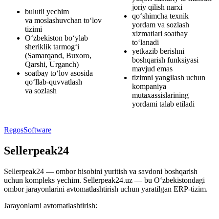
joriy qilish narxi
bulutli yechim
qo‘shimcha texnik
va moslashuvchan to‘lov
yordam va sozlash
tizimi
xizmatlari soatbay
O‘zbekiston bo‘ylab
to‘lanadi
sheriklik tarmog‘i
yetkazib berishni
(Samarqand, Buxoro,
boshqarish funksiyasi
Qarshi, Urganch)
mavjud emas
soatbay to‘lov asosida
tizimni yangilash uchun
qo‘llab-quvvatlash
kompaniya
va sozlash
mutaxassislarining
yordami talab etiladi
RegosSoftware
Sellerpeak24
Sellerpeak24 — ombor hisobini yuritish va savdoni boshqarish
uchun kompleks yechim. Sellerpeak24.uz — bu O‘zbekistondagi
ombor jarayonlarini avtomatlashtirish uchun yaratilgan ERP-tizim.
Jarayonlarni avtomatlashtirish: