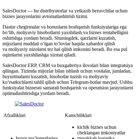
SalesDoctor — bu distribyutorlar va yetkazib beruvchilar uchun
biznes jarayonlarini avtomatlashtirish tizimi.
Dastur chegirmalar va bonuslarni boshqarish funksiyalariga ega
bo‘lib, moliyaviy hisobotlarni yaxshilash va biznes rentabelligini
oshirishga yordam beradi. Shuningdek, qarzlarni kuzatish,
mijozlarni muddati o‘tgan to‘lovlar haqida xabardor qilish
va moliyaviy nizolarni tez hal qilish imkonini beradi. Bu esa pul
oqimlarini yaxshilashga xizmat qiladi.
SalesDoctor ERP, CRM va buxgalteriya ilovalari bilan integratsiya
qilingan. Tizimda mijozlar bilan ishlash uchun vositalar, jumladan,
buyurtmalarni kuzatish, hisobotlar tuzish va moliyaviy
ko‘rsatkichlarni tahlil qilish uchun Telegram-botlar mavjud. Ushbu
funksiyalar biznesni samarali boshqarish va operatsion jarayonlarni
optimallashtirishga yordam beradi.
Afzalliklari
Kamchiliklari
kichik biznes uchun
cheklangan imkoniyatlar
bozor ma’lumotlariga
murakkab logistika