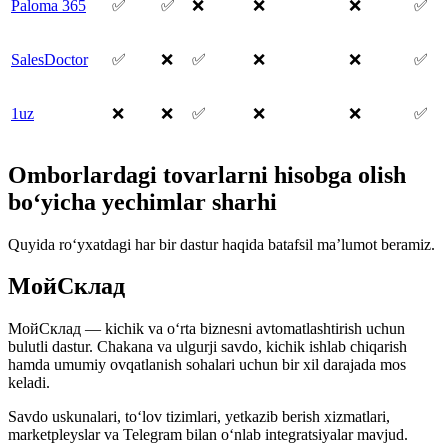
Paloma 365
✅
✅
❌
❌
❌
✅
SalesDoctor
✅
❌
✅
❌
❌
✅
1uz
❌
❌
✅
❌
❌
✅
Omborlardagi tovarlarni hisobga olish
bo‘yicha yechimlar sharhi
Quyida ro‘yxatdagi har bir dastur haqida batafsil ma’lumot beramiz.
МойСклад
МойСклад — kichik va o‘rta biznesni avtomatlashtirish uchun
bulutli dastur. Chakana va ulgurji savdo, kichik ishlab chiqarish
hamda umumiy ovqatlanish sohalari uchun bir xil darajada mos
keladi.
Savdo uskunalari, to‘lov tizimlari, yetkazib berish xizmatlari,
marketpleyslar va Telegram bilan o‘nlab integratsiyalar mavjud.