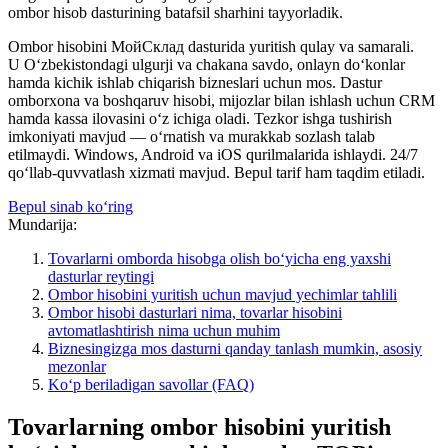
ombor hisob dasturining batafsil sharhini tayyorladik.
Ombor hisobini МойСклад dasturida yuritish qulay va samarali.
U O‘zbekistondagi ulgurji va chakana savdo, onlayn do‘konlar
hamda kichik ishlab chiqarish bizneslari uchun mos. Dastur
omborxona va boshqaruv hisobi, mijozlar bilan ishlash uchun CRM
hamda kassa ilovasini o‘z ichiga oladi. Tezkor ishga tushirish
imkoniyati mavjud — o‘rnatish va murakkab sozlash talab
etilmaydi. Windows, Android va iOS qurilmalarida ishlaydi. 24/7
qo‘llab-quvvatlash xizmati mavjud. Bepul tarif ham taqdim etiladi.
Bepul sinab ko‘ring
Mundarija:
Tovarlarni omborda hisobga olish bo‘yicha eng yaxshi
dasturlar reytingi
Ombor hisobini yuritish uchun mavjud yechimlar tahlili
Ombor hisobi dasturlari nima, tovarlar hisobini
avtomatlashtirish nima uchun muhim
Biznesingizga mos dasturni qanday tanlash mumkin, asosiy
mezonlar
Ko‘p beriladigan savollar (FAQ)
Tovarlarning ombor hisobini yuritish