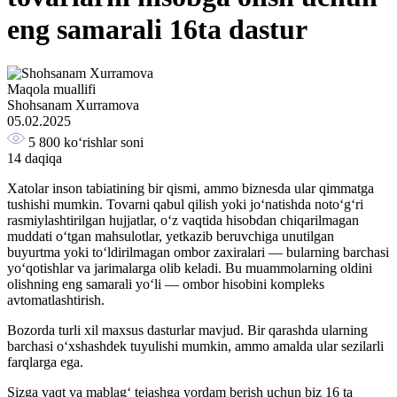
eng samarali 16ta dastur
Maqola muallifi
Shohsanam Xurramova
05.02.2025
5 800
ko‘rishlar soni
14 daqiqa
Xatolar inson tabiatining bir qismi, ammo biznesda ular qimmatga
tushishi mumkin. Tovarni qabul qilish yoki jo‘natishda noto‘g‘ri
rasmiylashtirilgan hujjatlar, o‘z vaqtida hisobdan chiqarilmagan
muddati o‘tgan mahsulotlar, yetkazib beruvchiga unutilgan
buyurtma yoki to‘ldirilmagan ombor zaxiralari — bularning barchasi
yo‘qotishlar va jarimalarga olib keladi. Bu muammolarning oldini
olishning eng samarali yo‘li — ombor hisobini kompleks
avtomatlashtirish.
Bozorda turli xil maxsus dasturlar mavjud. Bir qarashda ularning
barchasi o‘xshashdek tuyulishi mumkin, ammo amalda ular sezilarli
farqlarga ega.
Sizga vaqt va mablag‘ tejashga yordam berish uchun biz 16 ta