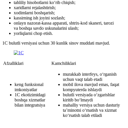
tahliliy hisobotlarni ko‘rib chiqish;
xaridlarni rejalashtirish;
xodimlarni boshqarish;
kassirning ish joyini sozlash;
onlayn nazorat-kassa apparati, shtrix-kod skaneri, tarozi
va boshqa savdo uskunalarini ulash;
yorliqlarni chop etish.
1C bulutli versiyasi uchun 30 kunlik sinov muddati mavjud.
Afzalliklari
Kamchiliklari
murakkab interfeys, o‘rganish
uchun vaqt talab etadi
keng funksional
mobil ilova mavjud emas, faqat
imkoniyatlar
kompyuterda ishlaydi
1C ekotizimidagi
bulutli versiyada o‘zgarishlar
boshqa xizmatlar
kiritib bo‘lmaydi
bilan integratsiya
mahalliy versiya uchun dasturiy
ta’minotni o‘rnatish va xizmat
ko‘rsatish talab etiladi