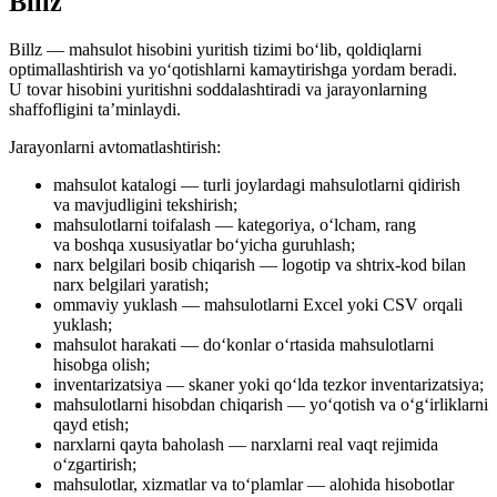
Billz
Billz — mahsulot hisobini yuritish tizimi bo‘lib, qoldiqlarni
optimallashtirish va yo‘qotishlarni kamaytirishga yordam beradi.
U tovar hisobini yuritishni soddalashtiradi va jarayonlarning
shaffofligini ta’minlaydi.
Jarayonlarni avtomatlashtirish:
mahsulot katalogi — turli joylardagi mahsulotlarni qidirish
va mavjudligini tekshirish;
mahsulotlarni toifalash — kategoriya, o‘lcham, rang
va boshqa xususiyatlar bo‘yicha guruhlash;
narx belgilari bosib chiqarish — logotip va shtrix-kod bilan
narx belgilari yaratish;
ommaviy yuklash — mahsulotlarni Excel yoki CSV orqali
yuklash;
mahsulot harakati — do‘konlar o‘rtasida mahsulotlarni
hisobga olish;
inventarizatsiya — skaner yoki qo‘lda tezkor inventarizatsiya;
mahsulotlarni hisobdan chiqarish — yo‘qotish va o‘g‘irliklarni
qayd etish;
narxlarni qayta baholash — narxlarni real vaqt rejimida
o‘zgartirish;
mahsulotlar, xizmatlar va to‘plamlar — alohida hisobotlar