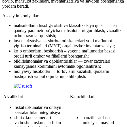
bo‘lib, mahsulot zaxiralari, inventarizatsiya va savdoni boshqarishga
yordam beradi.
Asosiy imkoniyatlar:
mahsulotlarni hisobga olish va klassifikatsiya qilish — har
qanday parametr bo‘yicha mahsulotlarni guruhlash, vizuallik
uchun rasmlar qo‘shish;
inventarizatsiya — shtrix-kod skanerlari yoki ma’lumot
yig‘ish terminallari (MYT) orqali tezkor inventarizatsiya;
ko‘p omborlarni boshqarish – yagona ma’lumotlar bazasi
orqali turli ombor va filiallarni boshqarish;
bildirishnomalar va ogohlantirishlar — tovar zaxiralari
kamayganda xodimlarni avtomatik ogohlantirish;
moliyaviy hisobotlar — to‘lovlarni kuzatish, qarzlarni
boshqarish va pul oqimlarini tahlil qilish.
Afzalliklari
Kamchiliklari
fiskal uskunalar va onlayn
kassalar bilan integratsiya
shtrix-kod skanerlari
manzilli saqlash
va boshqa uskunalar bilan
funksiyasi mavjud