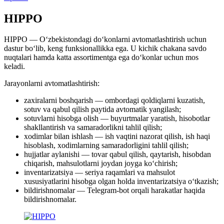
HIPPO
HIPPO — O‘zbekistondagi do‘konlarni avtomatlashtirish uchun
dastur bo‘lib, keng funksionallikka ega. U kichik chakana savdo
nuqtalari hamda katta assortimentga ega do‘konlar uchun mos
keladi.
Jarayonlarni avtomatlashtirish:
zaxiralarni boshqarish — ombordagi qoldiqlarni kuzatish,
sotuv va qabul qilish paytida avtomatik yangilash;
sotuvlarni hisobga olish — buyurtmalar yaratish, hisobotlar
shakllantirish va samaradorlikni tahlil qilish;
xodimlar bilan ishlash — ish vaqtini nazorat qilish, ish haqi
hisoblash, xodimlarning samaradorligini tahlil qilish;
hujjatlar aylanishi — tovar qabul qilish, qaytarish, hisobdan
chiqarish, mahsulotlarni joydan joyga ko‘chirish;
inventarizatsiya — seriya raqamlari va mahsulot
xususiyatlarini hisobga olgan holda inventarizatsiya o‘tkazish;
bildirishnomalar — Telegram-bot orqali harakatlar haqida
bildirishnomalar.