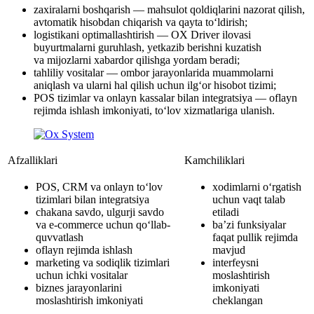
zaxiralarni boshqarish — mahsulot qoldiqlarini nazorat qilish,
avtomatik hisobdan chiqarish va qayta to‘ldirish;
logistikani optimallashtirish — OX Driver ilovasi
buyurtmalarni guruhlash, yetkazib berishni kuzatish
va mijozlarni xabardor qilishga yordam beradi;
tahliliy vositalar — ombor jarayonlarida muammolarni
aniqlash va ularni hal qilish uchun ilg‘or hisobot tizimi;
POS tizimlar va onlayn kassalar bilan integratsiya — oflayn
rejimda ishlash imkoniyati, to‘lov xizmatlariga ulanish.
Afzalliklari
Kamchiliklari
POS, CRM va onlayn to‘lov
xodimlarni o‘rgatish
tizimlari bilan integratsiya
uchun vaqt talab
chakana savdo, ulgurji savdo
etiladi
va e-commerce uchun qo‘llab-
ba’zi funksiyalar
quvvatlash
faqat pullik rejimda
oflayn rejimda ishlash
mavjud
marketing va sodiqlik tizimlari
interfeysni
uchun ichki vositalar
moslashtirish
biznes jarayonlarini
imkoniyati
moslashtirish imkoniyati
cheklangan