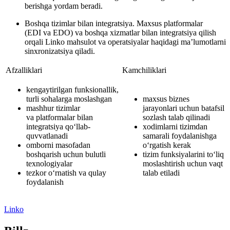
berishga yordam beradi.
Boshqa tizimlar bilan integratsiya.
Maxsus platformalar
(EDI va EDO) va boshqa xizmatlar bilan integratsiya qilish
orqali Linko mahsulot va operatsiyalar haqidagi ma’lumotlarni
sinxronizatsiya qiladi.
Afzalliklari
Kamchiliklari
kengaytirilgan funksionallik,
turli sohalarga moslashgan
maxsus biznes
mashhur tizimlar
jarayonlari uchun batafsil
va platformalar bilan
sozlash talab qilinadi
integratsiya qo‘llab-
xodimlarni tizimdan
quvvatlanadi
samarali foydalanishga
omborni masofadan
o‘rgatish kerak
boshqarish uchun bulutli
tizim funksiyalarini to‘liq
texnologiyalar
moslashtirish uchun vaqt
tezkor o‘rnatish va qulay
talab etiladi
foydalanish
Linko