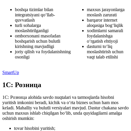
boshqa tizimlar bilan
maxsus jarayonlarga
integratsiyani qo‘llab-
moslash zarurati
quvvatlash
barqaror internet
turli sohalarga
aloqasiga bog‘liqlik
moslashtirilganligi
xodimlarni samarali
omborxonani masofadan
foydalanishga
boshqarish uchun bulutli
o‘rgatish ehtiyoji
kirishning mavjudligi
dasturni to‘liq
joriy qilish va foydalanishning
moslashtirish uchun
osonligi
vaqt talab etilishi
SmartUp
1С: Розница
1С: Розница alohida savdo nuqtalari va tarmoqlarda hisobni
yuritish imkonini beradi, kichik va o‘rta biznes uchun ham mos
keladi. Mahalliy va bulutli versiyalari mavjud. Dastur chakana savdo
uchun maxsus ishlab chiqilgan bo‘lib, unda quyidagilarni amalga
oshirish mumkin:
tovar hisobini yuritish;