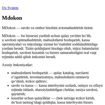
Ox System
Mdokon
MDokon — savdo va ombor hisobini avtomatlashtirish tizimi.
MDokon — bu biznesni yuritish uchun qulay yechim bo‘lib,
u savdoni optimallashtirish, mahsulotlarni boshqarish, kassa
operatsiyalari va mijozlarga xizmat ko‘rsatishni soddalashtirishga
yordam beradi. Tizim qoldiqlarni hisobga olish, mijoz balanslarini
boshqarish, savdoni kuzatish va biznes samaradorligini real vaqt
rejimida tahlil qilish imkonini beradi.
Asosiy imkoniyatlar:
mahsulotlarni boshqarish — qulay katalog, narxlarni
o‘zgartirish, inventarizatsiya, mahsulotlarni ommaviy
qo‘shish, tezkor qidiruv;
savdo va kassa — kassa interfeysini sozlash, onlayn va oflayn
rejimda ishlash, shaxsiylashtirilgan cheklar, nasiya savdosi,
qaytarish;
kassirlar uchun qulayliklar — chek tarixiga tezkor kirish,
do‘kon tarmog‘idagi qoldiqlar, kassa interfeysini biznes