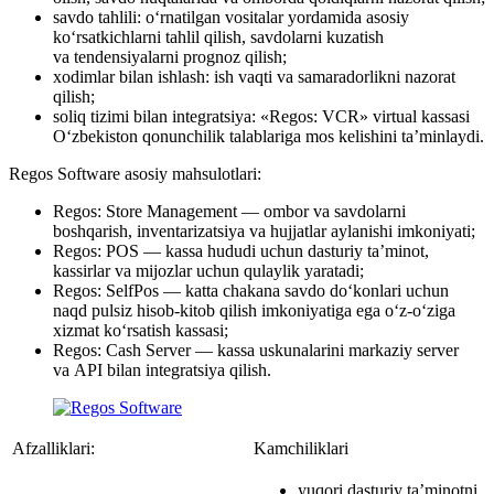
savdo tahlili: o‘rnatilgan vositalar yordamida asosiy
ko‘rsatkichlarni tahlil qilish, savdolarni kuzatish
va tendensiyalarni prognoz qilish;
xodimlar bilan ishlash: ish vaqti va samaradorlikni nazorat
qilish;
soliq tizimi bilan integratsiya: «Regos: VCR» virtual kassasi
O‘zbekiston qonunchilik talablariga mos kelishini ta’minlaydi.
Regos Software asosiy mahsulotlari:
Regos: Store Management — ombor va savdolarni
boshqarish, inventarizatsiya va hujjatlar aylanishi imkoniyati;
Regos: POS — kassa hududi uchun dasturiy ta’minot,
kassirlar va mijozlar uchun qulaylik yaratadi;
Regos: SelfPos — katta chakana savdo do‘konlari uchun
naqd pulsiz hisob-kitob qilish imkoniyatiga ega o‘z-o‘ziga
xizmat ko‘rsatish kassasi;
Regos: Cash Server — kassa uskunalarini markaziy server
va API bilan integratsiya qilish.
Afzalliklari:
Kamchiliklari
yuqori dasturiy ta’minotni