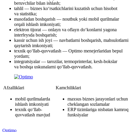
beruvchilar bilan ishlash;
tahlil — biznes ko‘rsatkichlarini kuzatish uchun hisobot
va statistika;
masofadan boshqarish — noutbuk yoki mobil qurilmalar
orqali ishlash imkoniyati;
elektron tijorat — onlayn va oflayn do‘konlarni yagona
interfeysda boshqarish;
kassir uchun ish joyi — navbatlarni boshqarish, mahsulotlarni
qaytarish imkoniyati;
texnik qo‘llab-quvvatlash — Optimo menejerlaridan bepul
yordam;
integratsiyalar — tarozilar, termoprinterlar, kesh-bokslar
va boshqa uskunalarni qo‘llab-quvvatlash.
Afzalliklari
Kamchiliklari
mobil qurilmalarda
maxsus biznes jarayonlari uchun
ishlash imkoniyati
cheklangan sozlamalar
texnik qo‘llab-
ERP tizimlariga nisbatan kamroq
quvvatlash mavjud
funksiyalar
Optimo