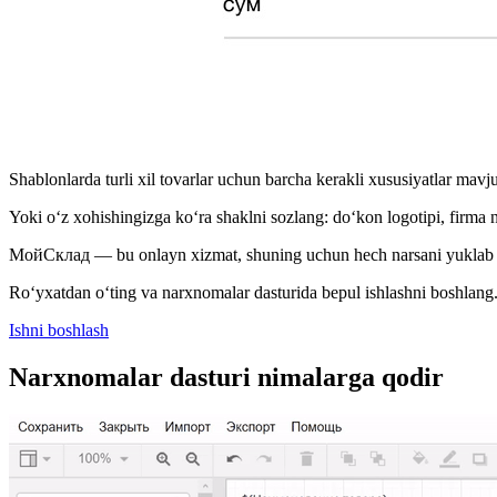
Shablonlarda turli xil tovarlar uchun barcha kerakli xususiyatlar mav
Yoki o‘z xohishingizga ko‘ra shaklni sozlang: do‘kon logotipi, firma
МойСклад — bu onlayn xizmat, shuning uchun hech narsani yuklab oli
Ro‘yxatdan o‘ting va narxnomalar dasturida bepul ishlashni boshlang
Ishni boshlash
Narxnomalar dasturi nimalarga qodir