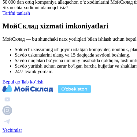
50 000 dan ortiq kompaniya allaqachon o‘z xodimlarini МойСклад ti
Siz nechta xodimni ulamoqchisiz?
Tarifni tanlash
МойСклад xizmati imkoniyatlari
МойСклад — bu shunchaki narx yorliqlari bilan ishlash uchun bepul d
Sotuvchi-kassirning ish joyini istalgan kompyuter, noutbuk, pla
Savdo uskunalarini ulang va 15 daqiqada savdoni boshlang.
Savdo nuqtalari bo‘yicha umumiy hisobotda qoldiqlar, tushumlar
Savdo yuritish uchun zarur bo‘lgan barcha hujjatlar va shakllarn
24/7 texnik yordam.
Bepul qo’llab ko’rish
Yechimlar