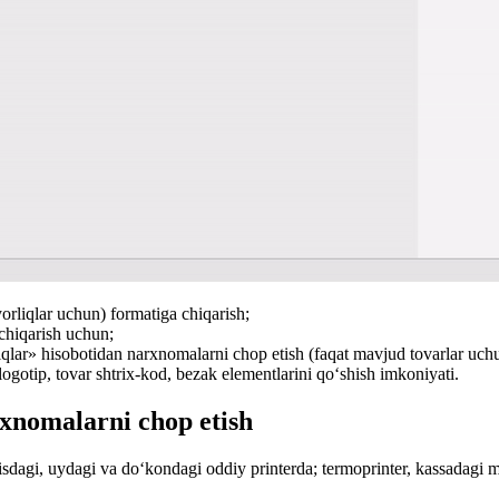
orliqlar uchun) formatiga chiqarish;
chiqarish uchun;
lar» hisobotidan narxnomalarni chop etish
(
faqat mavjud tovarlar uch
gotip, tovar shtrix-kod, bezak elementlarini qo‘shish imkoniyati.
rxnomalarni chop etish
isdagi, uydagi va do‘kondagi oddiy printerda; termoprinter, kassadagi m