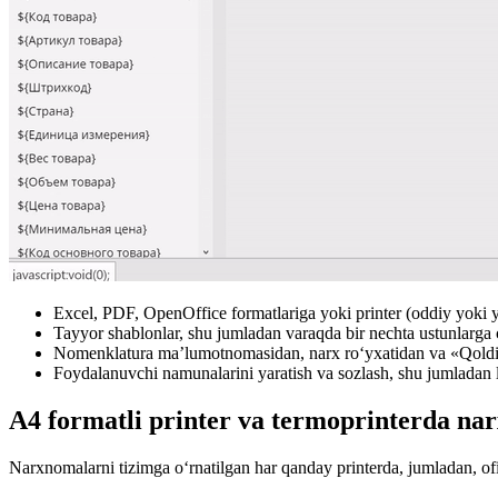
Excel, PDF, OpenOffice formatlariga yoki printer
(
oddiy yoki y
Tayyor shablonlar, shu jumladan varaqda bir nechta ustunlarga 
Nomenklatura ma’lumotnomasidan, narx ro‘yxatidan va «Qoldiq
Foydalanuvchi namunalarini yaratish va sozlash, shu jumladan lo
A4 formatli printer va termoprinterda na
Narxnomalarni tizimga o‘rnatilgan har qanday printerda, jumladan, of