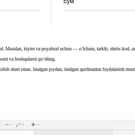
jud. Masalan, kiyim va poyabzal uchun — o‘lcham, tarkib, shtrix-kod, ar
 nomi va boshqalarni qo‘shing.
sh shart emas. Istalgan joydan, istalgan qurilmadan foydalanish mum
.