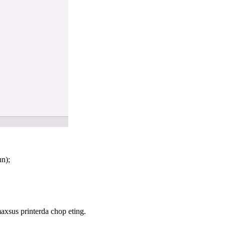
un);
axsus printerda chop eting.