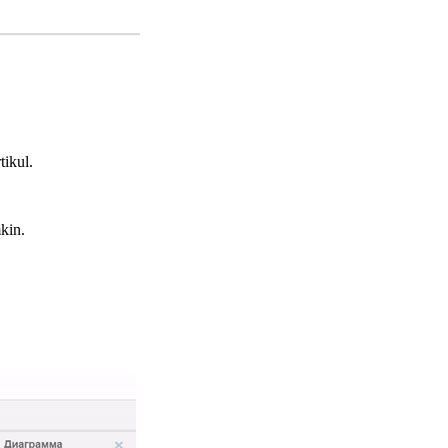
tikul.
kin.