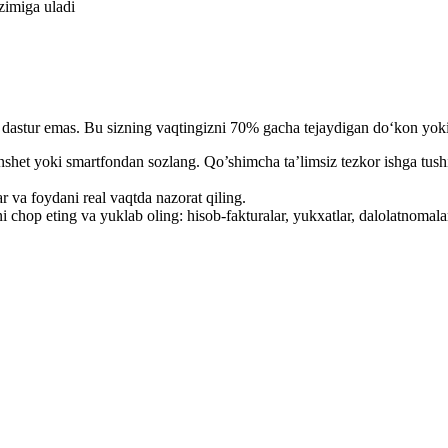
zimiga uladi
astur emas. Bu sizning vaqtingizni 70% gacha tejaydigan do‘kon yoki 
nshet yoki smartfondan sozlang. Qo’shimcha ta’limsiz tezkor ishga tush
 va foydani real vaqtda nazorat qiling.
i chop eting va yuklab oling: hisob-fakturalar, yukxatlar, dalolatnomalar