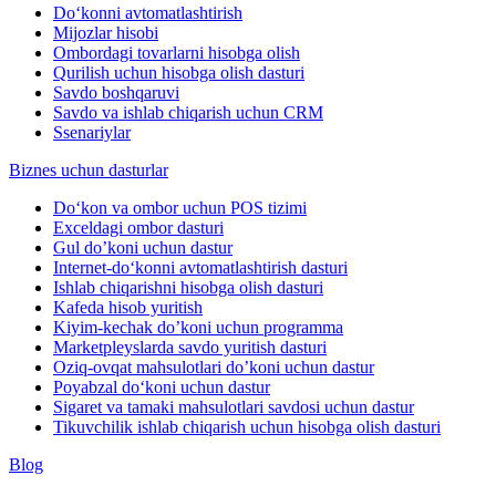
Do‘konni avtomatlashtirish
Mijozlar hisobi
Ombordagi tovarlarni hisobga olish
Qurilish uchun hisobga olish dasturi
Savdo boshqaruvi
Savdo va ishlab chiqarish uchun CRM
Ssenariylar
Biznes uchun dasturlar
Do‘kon va ombor uchun POS tizimi
Exceldagi ombor dasturi
Gul do’koni uchun dastur
Internet-do‘konni avtomatlashtirish dasturi
Ishlab chiqarishni hisobga olish dasturi
Kafeda hisob yuritish
Kiyim-kechak do’koni uchun programma
Marketpleyslarda savdo yuritish dasturi
Oziq-ovqat mahsulotlari do’koni uchun dastur
Poyabzal do‘koni uchun dastur
Sigaret va tamaki mahsulotlari savdosi uchun dastur
Tikuvchilik ishlab chiqarish uchun hisobga olish dasturi
Blog