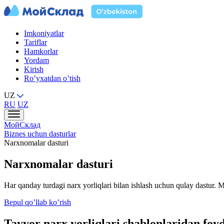
Imkoniyatlar
Tariflar
Hamkorlar
Yordam
Kirish
Ro’yxatdan o’tish
UZ
RU
UZ
МойСклад
Biznes uchun dasturlar
Narxnomalar dasturi
Narxnomalar dasturi
Har qanday turdagi narx yorliqlari bilan ishlash uchun qulay dastur. 
Bepul qo’llab ko’rish
Tayyor narx yorliqlari shablonlaridan foyd