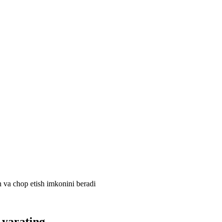
h va chop etish imkonini beradi
 yarating