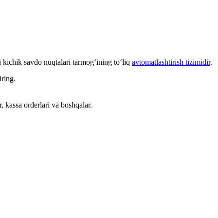
kichik savdo nuqtalari tarmog‘ining to‘liq
avtomatlashtirish tizimidir
.
iring.
, kassa orderlari va boshqalar.