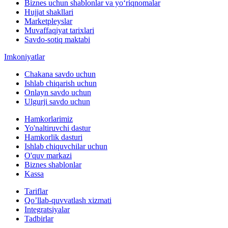
Biznes uchun shablonlar va yo‘riqnomalar
Hujjat shakllari
Marketpleyslar
Muvaffaqiyat tarixlari
Savdo-sotiq maktabi
Imkoniyatlar
Chakana savdo uchun
Ishlab chiqarish uchun
Onlayn savdo uchun
Ulgurji savdo uchun
Hamkorlarimiz
Yo'naltiruvchi dastur
Hamkorlik dasturi
Ishlab chiquvchilar uchun
O'quv markazi
Biznes shablonlar
Kassa
Tariflar
Qo’llab-quvvatlash xizmati
Integratsiyalar
Tadbirlar