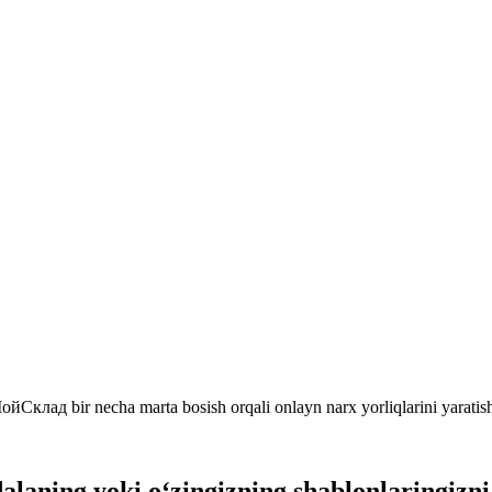
МойСклад bir necha marta bosish orqali onlayn narx yorliqlarini yaratis
alaning yoki o‘zingizning shablonlaringizni