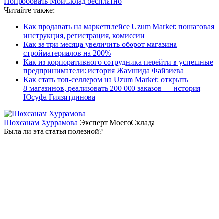
Попробовать МойСклад бесплатно
Читайте также:
Как продавать на маркетплейсе Uzum Market: пошаговая
инструкция, регистрация, комиссии
Как за три месяца увеличить оборот магазина
стройматериалов на 200%
Как из корпоративного сотрудника перейти в успешные
предприниматели: история Жамшида Файзиева
Как стать топ-селлером на Uzum Market: открыть
8 магазинов, реализовать 200 000 заказов — история
Юсуфа Гиязитдинова
Шохсанам Хуррамова
Эксперт МоегоСклада
Была ли эта статья полезной?