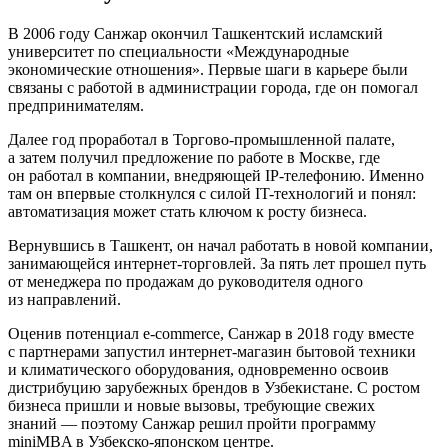
В 2006 году Санжар окончил Ташкентский исламский
университет по специальности «Международные
экономические отношения». Первые шаги в карьере были
связаны с работой в администрации города, где он помогал
предпринимателям.
Далее год проработал в Торгово-промышленной палате,
а затем получил предложение по работе в Москве, где
он работал в компании, внедряющей IP-телефонию. Именно
там он впервые столкнулся с силой IT-технологий и понял:
автоматизация может стать ключом к росту бизнеса.
Вернувшись в Ташкент, он начал работать в новой компании,
занимающейся интернет-торговлей. За пять лет прошел путь
от менеджера по продажам до руководителя одного
из направлений.
Оценив потенциал e-commerce, Санжар в 2018 году вместе
с партнерами запустил интернет-магазин бытовой техники
и климатического оборудования, одновременно освоив
дистрибуцию зарубежных брендов в Узбекистане. С ростом
бизнеса пришли и новые вызовы, требующие свежих
знаний — поэтому Санжар решил пройти программу
miniMBA в Узбекско-японском центре.