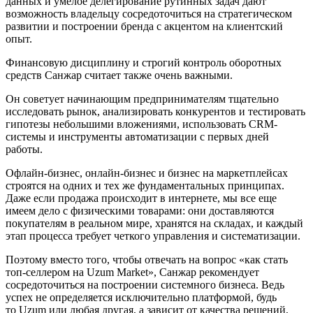
данных и умелое делегирование рутинных задач дают
возможность владельцу сосредоточиться на стратегическом
развитии и построении бренда с акцентом на клиентский
опыт.
Финансовую дисциплину и строгий контроль оборотных
средств Санжар считает также очень важными.
Он советует начинающим предпринимателям тщательно
исследовать рынок, анализировать конкурентов и тестировать
гипотезы небольшими вложениями, использовать CRM-
системы и инструменты автоматизации с первых дней
работы.
Офлайн-бизнес, онлайн-бизнес и бизнес на маркетплейсах
строятся на одних и тех же фундаментальных принципах.
Даже если продажа происходит в интернете, мы все еще
имеем дело с физическими товарами: они доставляются
покупателям в реальном мире, хранятся на складах, и каждый
этап процесса требует четкого управления и систематизации.
Поэтому вместо того, чтобы отвечать на вопрос «как стать
топ-селлером на Uzum Market», Санжар рекомендует
сосредоточиться на построении системного бизнеса. Ведь
успех не определяется исключительно платформой, будь
то Uzum или любая другая, а зависит от качества решений,