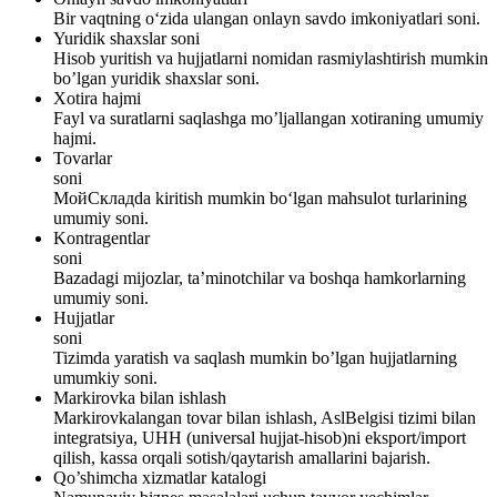
Bir vaqtning o‘zida ulangan onlayn savdo imkoniyatlari soni.
Yuridik shaxslar soni
Hisob yuritish va hujjatlarni nomidan rasmiylashtirish mumkin
bo’lgan yuridik shaxslar soni.
Xotira hajmi
Fayl va suratlarni saqlashga mo’ljallangan xotiraning umumiy
hajmi.
Tovarlar
soni
МойСкладda kiritish mumkin bo‘lgan mahsulot turlarining
umumiy soni.
Kontragentlar
soni
Bazadagi mijozlar, ta’minotchilar va boshqa hamkorlarning
umumiy soni.
Hujjatlar
soni
Tizimda yaratish va saqlash mumkin bo’lgan hujjatlarning
umumkiy soni.
Markirovka bilan ishlash
Markirovkalangan tovar bilan ishlash, AslBelgisi tizimi bilan
integratsiya, UHH (universal hujjat-hisob)ni eksport/import
qilish, kassa orqali sotish/qaytarish amallarini bajarish.
Qo’shimcha xizmatlar katalogi