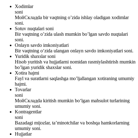
Xodimlar
soni
МойСкладda bir vaqtning o’zida ishlay oladigan xodimlar
soni.
Sotuv nuqtalari soni
Bir vaqtning o’zida ulash mumkin bo’lgan savdo nuqtalari
soni.
Onlayn savdo imkoniyatlari
Bir vaqtning o‘zida ulangan onlayn savdo imkoniyatlari soni.
Yuridik shaxslar soni
Hisob yuritish va hujjatlarni nomidan rasmiylashtirish mumkin
bo’lgan yuridik shaxslar soni.
Xotira hajmi
Fayl va suratlarni saqlashga mo’ljallangan xotiraning umumiy
hajmi.
Tovarlar
soni
МойСкладda kiritish mumkin bo‘lgan mahsulot turlarining
umumiy soni.
Kontragentlar
soni
Bazadagi mijozlar, ta’minotchilar va boshqa hamkorlarning
umumiy soni.
Hujjatlar