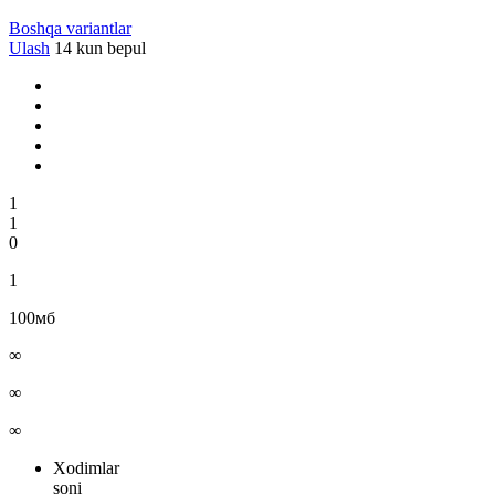
Boshqa variantlar
Ulash
14 kun bepul
1
1
0
1
100
мб
∞
∞
∞
Xodimlar
soni