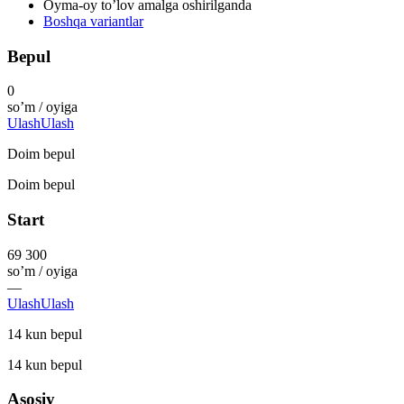
Oyma-oy to’lov amalga oshirilganda
Boshqa variantlar
Bepul
0
so’m / oyiga
Ulash
Ulash
Doim bepul
Doim bepul
Start
69 300
so’m / oyiga
—
Ulash
Ulash
14 kun bepul
14 kun bepul
Asosiy