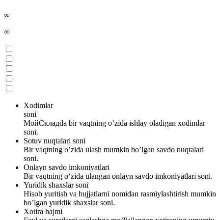
∞
∞
Xodimlar
soni
МойСкладda bir vaqtning o’zida ishlay oladigan xodimlar
soni.
Sotuv nuqtalari soni
Bir vaqtning o’zida ulash mumkin bo’lgan savdo nuqtalari
soni.
Onlayn savdo imkoniyatlari
Bir vaqtning o‘zida ulangan onlayn savdo imkoniyatlari soni.
Yuridik shaxslar soni
Hisob yuritish va hujjatlarni nomidan rasmiylashtirish mumkin
bo’lgan yuridik shaxslar soni.
Xotira hajmi