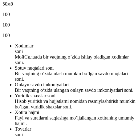
50
мб
100
100
100
Xodimlar
soni
МойСкладda bir vaqtning o’zida ishlay oladigan xodimlar
soni.
Sotuv nuqtalari soni
Bir vaqtning o’zida ulash mumkin bo’lgan savdo nuqtalari
soni.
Onlayn savdo imkoniyatlari
Bir vaqtning o‘zida ulangan onlayn savdo imkoniyatlari soni.
Yuridik shaxslar soni
Hisob yuritish va hujjatlarni nomidan rasmiylashtirish mumkin
bo’lgan yuridik shaxslar soni.
Xotira hajmi
Fayl va suratlarni saqlashga mo’ljallangan xotiraning umumiy
hajmi.
Tovarlar
soni