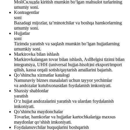
МойСкладda kiritish mumkin bo‘lgan mahsulot turlarining
umumiy soni.
Kontragentlar
soni
Bazadagi mijozlar, ta’minotchilar va boshqa hamkorlarning
umumiy soni.
Hujjatlar
soni
Tizimda yaratish va saqlash mumkin bo’lgan hujjatlarning
umumkiy soni.
Markirovka bilan ishlash
Markirovkalangan tovar bilan ishlash, AslBelgisi tizimi bilan
integratsiya, UHH (universal hujjat-hisob)ni eksport/import
qilish, kassa orqali sotish/qaytarish amallarini bajarish.
Qo’shimcha xizmatlar katalogi
Namunaviy biznes masalalari uchun tayyor yechimlar
va andozalar kutubxonasidan foydalanish imkoniyati.
Shaxsiy shablonlar
yaratish
O‘z hujjat andozalarini yaratish va ulardan foydalanish
imkoniyati.
Qo’shimcha maydonchalar
Tovarlar, hamkorlar va hujjatlar kartochkalariga maxsus
maydonlar qo‘shish imkoniyati.
Foydalanuvchilar huquqlarini boshqarish