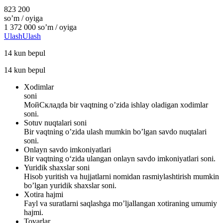
823 200
so’m / oyiga
1 372 000
so’m / oyiga
Ulash
Ulash
14 kun bepul
14 kun bepul
Xodimlar
soni
МойСкладda bir vaqtning o’zida ishlay oladigan xodimlar
soni.
Sotuv nuqtalari soni
Bir vaqtning o’zida ulash mumkin bo’lgan savdo nuqtalari
soni.
Onlayn savdo imkoniyatlari
Bir vaqtning o‘zida ulangan onlayn savdo imkoniyatlari soni.
Yuridik shaxslar soni
Hisob yuritish va hujjatlarni nomidan rasmiylashtirish mumkin
bo’lgan yuridik shaxslar soni.
Xotira hajmi
Fayl va suratlarni saqlashga mo’ljallangan xotiraning umumiy
hajmi.
Tovarlar