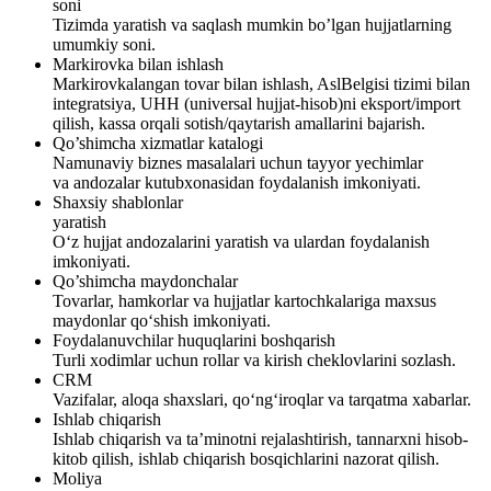
soni
Tizimda yaratish va saqlash mumkin bo’lgan hujjatlarning
umumkiy soni.
Markirovka bilan ishlash
Markirovkalangan tovar bilan ishlash, AslBelgisi tizimi bilan
integratsiya, UHH (universal hujjat-hisob)ni eksport/import
qilish, kassa orqali sotish/qaytarish amallarini bajarish.
Qo’shimcha xizmatlar katalogi
Namunaviy biznes masalalari uchun tayyor yechimlar
va andozalar kutubxonasidan foydalanish imkoniyati.
Shaxsiy shablonlar
yaratish
O‘z hujjat andozalarini yaratish va ulardan foydalanish
imkoniyati.
Qo’shimcha maydonchalar
Tovarlar, hamkorlar va hujjatlar kartochkalariga maxsus
maydonlar qo‘shish imkoniyati.
Foydalanuvchilar huquqlarini boshqarish
Turli xodimlar uchun rollar va kirish cheklovlarini sozlash.
CRM
Vazifalar, aloqa shaxslari, qo‘ng‘iroqlar va tarqatma xabarlar.
Ishlab chiqarish
Ishlab chiqarish va ta’minotni rejalashtirish, tannarxni hisob-
kitob qilish, ishlab chiqarish bosqichlarini nazorat qilish.
Moliya