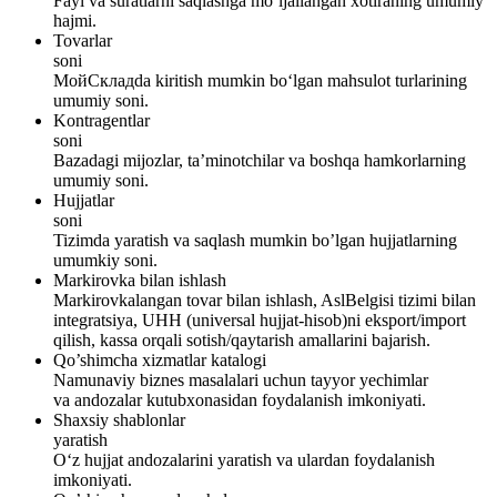
Fayl va suratlarni saqlashga mo’ljallangan xotiraning umumiy
hajmi.
Tovarlar
soni
МойСкладda kiritish mumkin bo‘lgan mahsulot turlarining
umumiy soni.
Kontragentlar
soni
Bazadagi mijozlar, ta’minotchilar va boshqa hamkorlarning
umumiy soni.
Hujjatlar
soni
Tizimda yaratish va saqlash mumkin bo’lgan hujjatlarning
umumkiy soni.
Markirovka bilan ishlash
Markirovkalangan tovar bilan ishlash, AslBelgisi tizimi bilan
integratsiya, UHH (universal hujjat-hisob)ni eksport/import
qilish, kassa orqali sotish/qaytarish amallarini bajarish.
Qo’shimcha xizmatlar katalogi
Namunaviy biznes masalalari uchun tayyor yechimlar
va andozalar kutubxonasidan foydalanish imkoniyati.
Shaxsiy shablonlar
yaratish
O‘z hujjat andozalarini yaratish va ulardan foydalanish
imkoniyati.