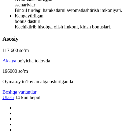
ssenariylar
Bir xil turdagi harakatlarni avtomatlashtirish imkoniyati.
Kengaytirilgan
bonus dasturi
Kechiktirib hisobga olish imkoni, kirish bonuslari.
Asosiy
117 600
so’m
Aksiya
bo'yicha to'lovda
196000
so’m
Oyma-oy to’lov amalga oshirilganda
Boshqa variantlar
Ulash
14 kun bepul