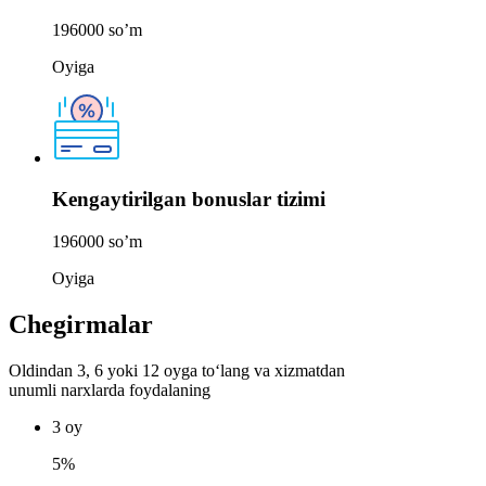
196000
so’m
Oyiga
Kengaytirilgan bonuslar tizimi
196000
so’m
Oyiga
Chegirmalar
Oldindan 3, 6 yoki 12 oyga to‘lang va xizmatdan
unumli narxlarda foydalaning
3 oy
5%