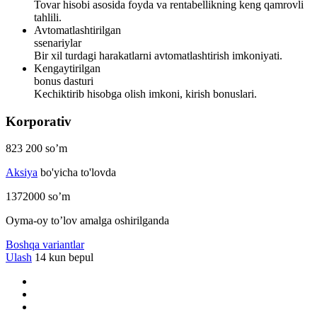
Tovar hisobi asosida foyda va rentabellikning keng qamrovli
tahlili.
Avtomatlashtirilgan
ssenariylar
Bir xil turdagi harakatlarni avtomatlashtirish imkoniyati.
Kengaytirilgan
bonus dasturi
Kechiktirib hisobga olish imkoni, kirish bonuslari.
Korporativ
823 200
so’m
Aksiya
bo'yicha to'lovda
1372000
so’m
Oyma-oy to’lov amalga oshirilganda
Boshqa variantlar
Ulash
14 kun bepul