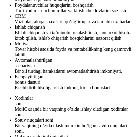
Foydalanuvchilar huquqlarini boshqarish
Turli xodimlar uchun rollar va kirish cheklovlarini sozlash.
CRM
Vazifalar, aloqa shaxslari, qo‘ng‘iroqlar va tarqatma xabarlar.
Ishlab chiqarish
Ishlab chiqarish va ta’minotni rejalashtirish, tannarxni hisob-
kitob qilish, ishlab chiqarish bosqichlarini nazorat qilish.
Moliya
Tovar hisobi asosida foyda va rentabellikning keng qamrovli
tahlili.
Avtomatlashtirilgan
ssenariylar
Bir xil turdagi harakatlarni avtomatlashtirish imkoniyati.
Kengaytirilgan
bonus dasturi
Kechiktirib hisobga olish imkoni, kirish bonuslari.
Xodimlar
soni
МойСкладda bir vaqtning o’zida ishlay oladigan xodimlar
soni.
Sotuv nuqtalari soni
Bir vaqtning o’zida ulash mumkin bo’lgan savdo nuqtalari
soni.
Onlayn savdo imkoniyatlari