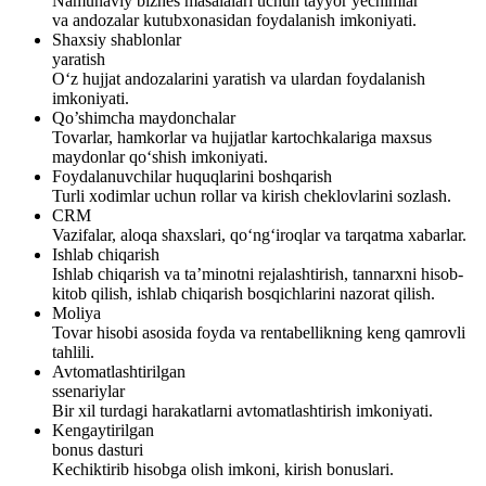
Namunaviy biznes masalalari uchun tayyor yechimlar
va andozalar kutubxonasidan foydalanish imkoniyati.
Shaxsiy shablonlar
yaratish
O‘z hujjat andozalarini yaratish va ulardan foydalanish
imkoniyati.
Qo’shimcha maydonchalar
Tovarlar, hamkorlar va hujjatlar kartochkalariga maxsus
maydonlar qo‘shish imkoniyati.
Foydalanuvchilar huquqlarini boshqarish
Turli xodimlar uchun rollar va kirish cheklovlarini sozlash.
CRM
Vazifalar, aloqa shaxslari, qo‘ng‘iroqlar va tarqatma xabarlar.
Ishlab chiqarish
Ishlab chiqarish va ta’minotni rejalashtirish, tannarxni hisob-
kitob qilish, ishlab chiqarish bosqichlarini nazorat qilish.
Moliya
Tovar hisobi asosida foyda va rentabellikning keng qamrovli
tahlili.
Avtomatlashtirilgan
ssenariylar
Bir xil turdagi harakatlarni avtomatlashtirish imkoniyati.
Kengaytirilgan
bonus dasturi
Kechiktirib hisobga olish imkoni, kirish bonuslari.