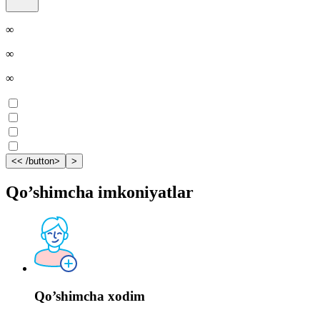
∞
∞
∞
<< /button>
>
Qo’shimcha imkoniyatlar
Qo’shimcha xodim