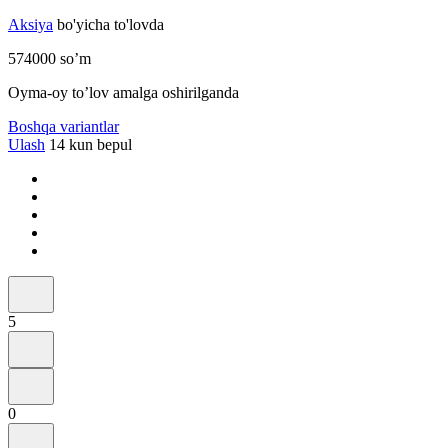
Aksiya
bo'yicha to'lovda
574000
so’m
Oyma-oy to’lov amalga oshirilganda
Boshqa variantlar
Ulash
14 kun bepul
5
0