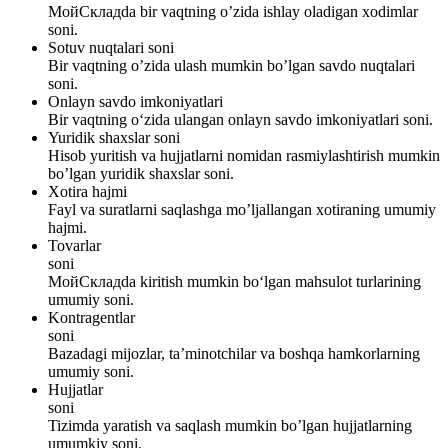
МойСкладda bir vaqtning o’zida ishlay oladigan xodimlar
soni.
Sotuv nuqtalari soni
Bir vaqtning o’zida ulash mumkin bo’lgan savdo nuqtalari
soni.
Onlayn savdo imkoniyatlari
Bir vaqtning o‘zida ulangan onlayn savdo imkoniyatlari soni.
Yuridik shaxslar soni
Hisob yuritish va hujjatlarni nomidan rasmiylashtirish mumkin
bo’lgan yuridik shaxslar soni.
Xotira hajmi
Fayl va suratlarni saqlashga mo’ljallangan xotiraning umumiy
hajmi.
Tovarlar
soni
МойСкладda kiritish mumkin bo‘lgan mahsulot turlarining
umumiy soni.
Kontragentlar
soni
Bazadagi mijozlar, ta’minotchilar va boshqa hamkorlarning
umumiy soni.
Hujjatlar
soni
Tizimda yaratish va saqlash mumkin bo’lgan hujjatlarning
umumkiy soni.