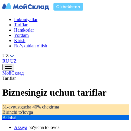
Imkoniyatlar
Tariflar
Hamkorlar
Yordam
Kirish
Ro’yxatdan o’tish
UZ
RU
UZ
МойСклад
Tariflar
Biznesingiz uchun tariflar
31-avgustgacha 40% chegirma
Birinchi to'lovga
Batafsil
Aksiya
bo'yicha to'lovda