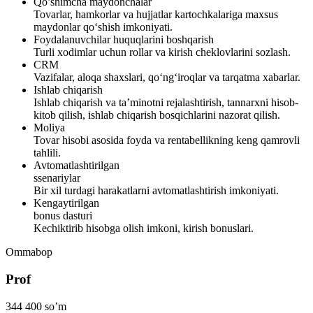
Qo’shimcha maydonchalar
Tovarlar, hamkorlar va hujjatlar kartochkalariga maxsus
maydonlar qo‘shish imkoniyati.
Foydalanuvchilar huquqlarini boshqarish
Turli xodimlar uchun rollar va kirish cheklovlarini sozlash.
CRM
Vazifalar, aloqa shaxslari, qo‘ng‘iroqlar va tarqatma xabarlar.
Ishlab chiqarish
Ishlab chiqarish va ta’minotni rejalashtirish, tannarxni hisob-
kitob qilish, ishlab chiqarish bosqichlarini nazorat qilish.
Moliya
Tovar hisobi asosida foyda va rentabellikning keng qamrovli
tahlili.
Avtomatlashtirilgan
ssenariylar
Bir xil turdagi harakatlarni avtomatlashtirish imkoniyati.
Kengaytirilgan
bonus dasturi
Kechiktirib hisobga olish imkoni, kirish bonuslari.
Ommabop
Prof
344 400
so’m