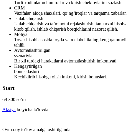
Turli xodimlar uchun rollar va kirish cheklovlarini sozlash.
CRM
Vazifalar, aloqa shaxslari, qo‘ng‘iroqlar va tarqatma xabarlar.
Ishlab chiqarish
Ishlab chiqarish va ta’minotni rejalashtirish, tannarxni hisob-
kitob qilish, ishlab chiqarish bosqichlarini nazorat qilish.
Moliya
Tovar hisobi asosida foyda va rentabellikning keng qamrovli
tahlili.
Avtomatlashtirilgan
ssenariylar
Bir xil turdagi harakatlarni avtomatlashtirish imkoniyati.
Kengaytirilgan
bonus dasturi
Kechiktirib hisobga olish imkoni, kirish bonuslari.
Start
69 300
so’m
Aksiya
bo'yicha to'lovda
—
Oyma-oy to’lov amalga oshirilganda