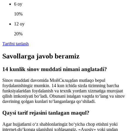
6 oy
10%
12 oy
20%
Tarifni tanlash
Savollarga javob beramiz
14 kunlik sinov muddati nimani anglatadi?
Sinov muddati davomida МойСкладdan mutlaqo bepul
foydalanishingiz mumkin. 14 kun ichida sizda tizimning barcha
funksiyalaridan foydalanish va texnik yordam xizmatiga murojaat
qilish imkoniyati bo‘ladi. Obunani istalgan vaqtda to‘lang va sinov
davrining qolgan kunlari to‘langanlarga qo‘shiladi.
Qaysi tarif rejasini tanlagan maqul?
Agar hujjatlarni o‘z shablonlaringiz bo‘yicha chop etishni yoki
internet-do‘konga ulanishni xohlasangiz, «Asosiy» yoki undan