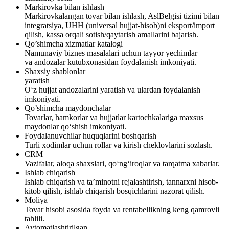
Markirovka bilan ishlash
Markirovkalangan tovar bilan ishlash, AslBelgisi tizimi bilan
integratsiya, UHH (universal hujjat-hisob)ni eksport/import
qilish, kassa orqali sotish/qaytarish amallarini bajarish.
Qo’shimcha xizmatlar katalogi
Namunaviy biznes masalalari uchun tayyor yechimlar
va andozalar kutubxonasidan foydalanish imkoniyati.
Shaxsiy shablonlar
yaratish
O‘z hujjat andozalarini yaratish va ulardan foydalanish
imkoniyati.
Qo’shimcha maydonchalar
Tovarlar, hamkorlar va hujjatlar kartochkalariga maxsus
maydonlar qo‘shish imkoniyati.
Foydalanuvchilar huquqlarini boshqarish
Turli xodimlar uchun rollar va kirish cheklovlarini sozlash.
CRM
Vazifalar, aloqa shaxslari, qo‘ng‘iroqlar va tarqatma xabarlar.
Ishlab chiqarish
Ishlab chiqarish va ta’minotni rejalashtirish, tannarxni hisob-
kitob qilish, ishlab chiqarish bosqichlarini nazorat qilish.
Moliya
Tovar hisobi asosida foyda va rentabellikning keng qamrovli
tahlili.
Avtomatlashtirilgan