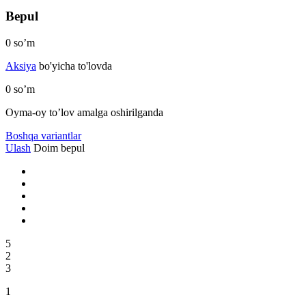
Bepul
0
so’m
Aksiya
bo'yicha to'lovda
0
so’m
Oyma-oy to’lov amalga oshirilganda
Boshqa variantlar
Ulash
Doim bepul
5
2
3
1