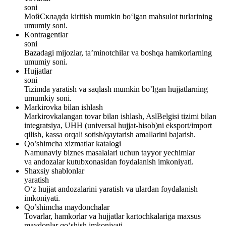
soni
МойСкладda kiritish mumkin bo‘lgan mahsulot turlarining
umumiy soni.
Kontragentlar
soni
Bazadagi mijozlar, ta’minotchilar va boshqa hamkorlarning
umumiy soni.
Hujjatlar
soni
Tizimda yaratish va saqlash mumkin bo’lgan hujjatlarning
umumkiy soni.
Markirovka bilan ishlash
Markirovkalangan tovar bilan ishlash, AslBelgisi tizimi bilan
integratsiya, UHH (universal hujjat-hisob)ni eksport/import
qilish, kassa orqali sotish/qaytarish amallarini bajarish.
Qo’shimcha xizmatlar katalogi
Namunaviy biznes masalalari uchun tayyor yechimlar
va andozalar kutubxonasidan foydalanish imkoniyati.
Shaxsiy shablonlar
yaratish
O‘z hujjat andozalarini yaratish va ulardan foydalanish
imkoniyati.
Qo’shimcha maydonchalar
Tovarlar, hamkorlar va hujjatlar kartochkalariga maxsus
maydonlar qo‘shish imkoniyati.