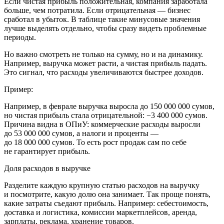
Если чистая прибыль положительная, компания заработала
больше, чем потратила. Если отрицательная — бизнес
сработал в убыток. В таблице такие минусовые значения
лучше выделять отдельно, чтобы сразу видеть проблемные
периоды.
Но важно смотреть не только на сумму, но и на динамику.
Например, выручка может расти, а чистая прибыль падать.
Это сигнал, что расходы увеличиваются быстрее доходов.
Пример:
Например, в феврале выручка выросла до
150 000 000 сумов
,
но чистая прибыль стала отрицательной:
−3 400 000 сумов
.
Причина видна в ОПиУ: коммерческие расходы выросли
до
53 000 000 сумов
, а налоги и проценты —
до
18 000 000 сумов
. То есть рост продаж сам по себе
не гарантирует прибыль.
Доля расходов в выручке
Разделите каждую крупную статью расходов на выручку
и посмотрите, какую долю она занимает. Так проще понять,
какие затраты съедают прибыль. Например: себестоимость,
доставка и логистика, комиссии маркетплейсов, аренда,
зарплаты, реклама, хранение товаров.