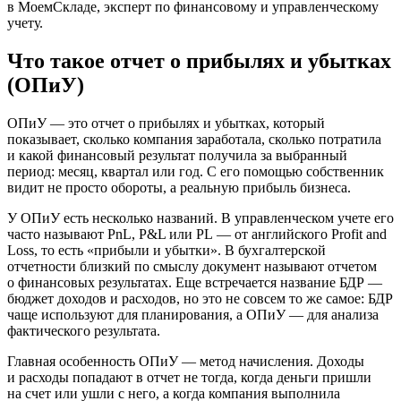
в МоемСкладе, эксперт по финансовому и управленческому
учету.
Что такое отчет о прибылях и убытках
(ОПиУ)
ОПиУ — это отчет о прибылях и убытках, который
показывает, сколько компания заработала, сколько потратила
и какой финансовый результат получила за выбранный
период: месяц, квартал или год. С его помощью собственник
видит не просто обороты, а реальную прибыль бизнеса.
У ОПиУ есть несколько названий. В управленческом учете его
часто называют PnL, P&L или PL — от английского Profit and
Loss, то есть «прибыли и убытки». В бухгалтерской
отчетности близкий по смыслу документ называют отчетом
о финансовых результатах. Еще встречается название БДР —
бюджет доходов и расходов, но это не совсем то же самое: БДР
чаще используют для планирования, а ОПиУ — для анализа
фактического результата.
Главная особенность ОПиУ — метод начисления. Доходы
и расходы попадают в отчет не тогда, когда деньги пришли
на счет или ушли с него, а когда компания выполнила