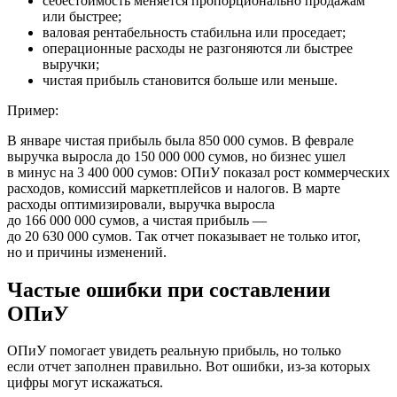
себестоимость меняется пропорционально продажам
или быстрее;
валовая рентабельность стабильна или проседает;
операционные расходы не разгоняются ли быстрее
выручки;
чистая прибыль становится больше или меньше.
Пример:
В январе чистая прибыль была
850 000 сумов
. В феврале
выручка выросла до
150 000 000 сумов
, но бизнес ушел
в минус на
3 400 000 сумов
: ОПиУ показал рост коммерческих
расходов, комиссий маркетплейсов и налогов. В марте
расходы оптимизировали, выручка выросла
до
166 000 000 сумов
, а чистая прибыль —
до
20 630 000 сумов
. Так отчет показывает не только итог,
но и причины изменений.
Частые ошибки при составлении
ОПиУ
ОПиУ помогает увидеть реальную прибыль, но только
если отчет заполнен правильно. Вот ошибки, из-за которых
цифры могут искажаться.