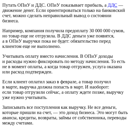
Путать ОПиУ и ДДС.
ОПиУ показывает прибыль, а
ДДС
—
движение денег. Если ориентироваться только на банковский
счет, можно сделать неправильный вывод о состоянии
бизнеса.
Например, компания получила предоплату 30 000 000 сумов,
но товар еще не отгрузила. В ДДС деньги уже появятся,
а в ОПиУ выручки пока не будет: обязательство перед
клиентом еще не выполнено.
Учитывать оплату вместо начисления.
В ОПиУ доходы
и расходы нужно фиксировать по методу начисления. То есть
не в момент оплаты, а когда товар отгружен, услуга оказана
или расход подтвержден.
Если клиент оплатил заказ в феврале, а товар получил
в марте, выручка должна попасть в март. И наоборот:
если товар отгрузили сейчас, а оплату ждете позже, выручку
уже нужно учитывать.
Записывать все поступления как выручку.
Не все деньги,
которые пришли на счет, — это доход бизнеса. Это могут быть
авансы, кредиты, возвраты, займы от собственника, переводы
между счетами.