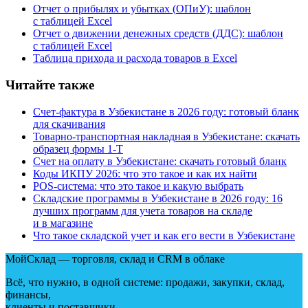
Отчет о прибылях и убытках
(
ОПиУ): шаблон
с таблицей Excel
Отчет о движении денежных средств
(
ДДС): шаблон
с таблицей Excel
Таблица прихода и расхода товаров в Excel
Читайте также
Счет-фактура в Узбекистане в 2026 году: готовый бланк
для скачивания
Товарно-транспортная накладная в Узбекистане: скачать
образец формы 1‑Т
Счет на оплату в Узбекистане: скачать готовый бланк
Коды ИКПУ 2026: что это такое и как их найти
POS-система: что это такое и какую выбрать
Складские программы в Узбекистане в 2026 году: 16
лучших программ для учета товаров на складе
и в магазине
Что такое складской учет и как его вести в Узбекистане
МойСклад — торговля, склад и CRM в облаке
Всё, что нужно, в одной системе: продажи, закупки, склад,
финансы,
клиенты и поставщики