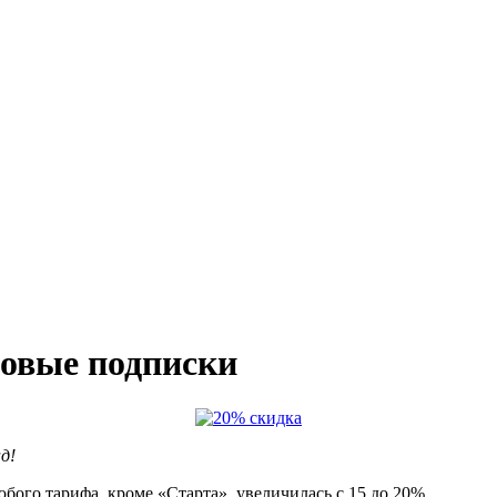
довые подписки
д!
бого тарифа, кроме «Старта», увеличилась с 15 до 20%.